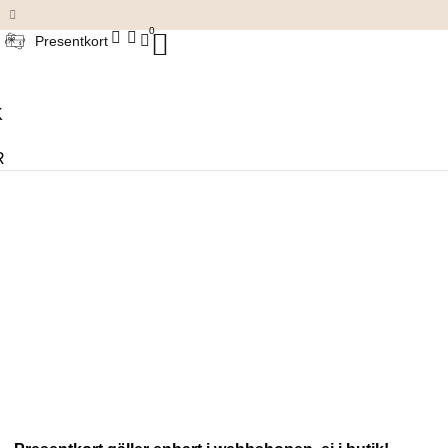
Damkläder & accessoarer
0
Presentkort
K
R