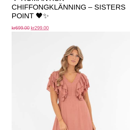
CHIFFONGKLÄNNING – SISTERS
POINT 🖤✨
kr
699.00
kr
299.00