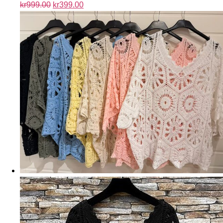
kr
999.00
kr
399.00