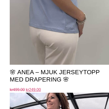
🌸 ANEA – MJUK JERSEYTOPP
MED DRAPERING 🌸
kr
499.00
kr
249.00