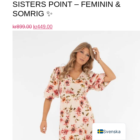
SISTERS POINT – FEMININ &
SOMRIG ✨
kr
899.00
kr
449.00
English
Svenska