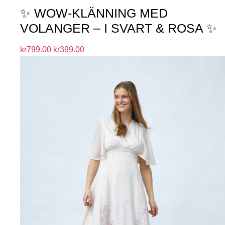
✨ WOW-KLÄNNING MED
VOLANGER – I SVART & ROSA ✨
kr
799.00
kr
399.00