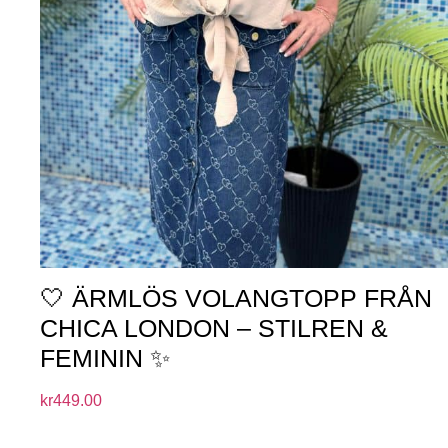
🤍 ÄRMLÖS VOLANGTOPP FRÅN
CHICA LONDON – STILREN &
FEMININ ✨
kr
449.00