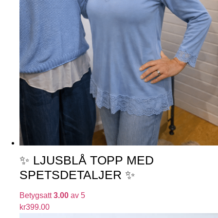
✨ LJUSBLÅ TOPP MED
SPETSDETALJER ✨
Betygsatt
3.00
av 5
kr
399.00