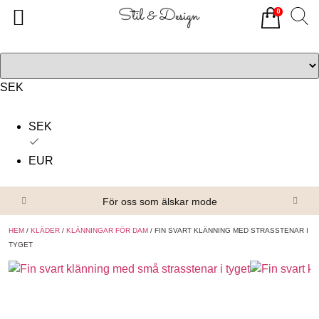
0
Tillbaka
Tillbaka
Alla produkter
Om oss
Överdelar
Köpvillkor
SEK
Underdelar
Kontakta oss
SEK
Accessoarer
EUR
Skor/Stövlar
För oss som älskar mode
HEM
/
KLÄDER
/
KLÄNNINGAR FÖR DAM
/ FIN SVART KLÄNNING MED STRASSTENAR I
TYGET