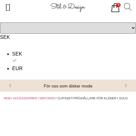
0
Tillbaka
Tillbaka
Alla produkter
Om oss
Överdelar
Köpvillkor
SEK
Underdelar
Kontakta oss
SEK
Accessoarer
EUR
Skor/Stövlar
För oss som älskar mode
HEM
/
ACCESSOARER
/
SMYCKEN
/ CLIPSSET/TRÖJHÅLLARE FÖR KLÄDER I GULD