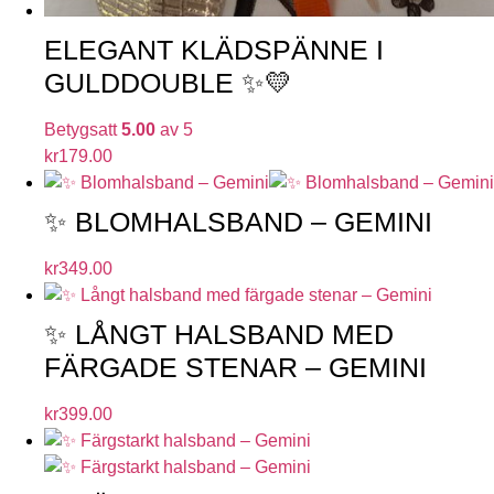
ELEGANT KLÄDSPÄNNE I
GULDDOUBLE ✨💛
Betygsatt
5.00
av 5
kr
179.00
✨ BLOMHALSBAND – GEMINI
kr
349.00
✨ LÅNGT HALSBAND MED
FÄRGADE STENAR – GEMINI
kr
399.00