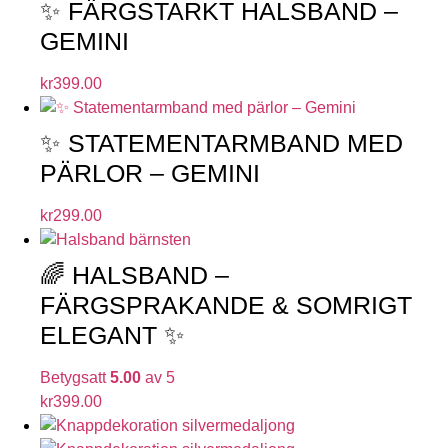
✨ FÄRGSTARKT HALSBAND –
GEMINI
kr
399.00
✨ STATEMENTARMBAND MED
PÄRLOR – GEMINI
kr
299.00
🌈 HALSBAND –
FÄRGSPRAKANDE & SOMRIGT
ELEGANT ✨
Betygsatt
5.00
av 5
kr
399.00