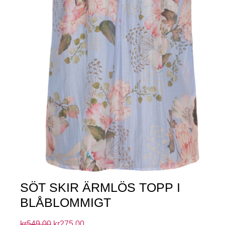
SÖT SKIR ÄRMLÖS TOPP I
BLÅBLOMMIGT
kr
549.00
kr
275.00