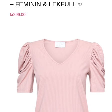
– FEMININ & LEKFULL ✨
kr
299.00