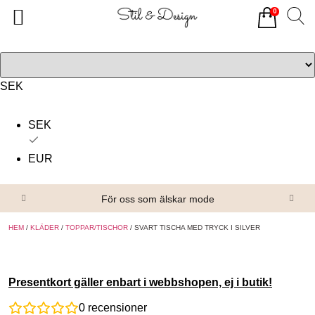
0
Tillbaka
Tillbaka
Alla produkter
Om oss
Överdelar
Köpvillkor
SEK
Underdelar
Kontakta oss
SEK
Accessoarer
EUR
Skor/Stövlar
För oss som älskar mode
HEM
/
KLÄDER
/
TOPPAR/TISCHOR
/ SVART TISCHA MED TRYCK I SILVER
Presentkort gäller enbart i webbshopen, ej i butik!
0
recensioner