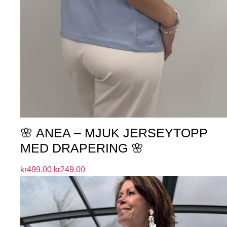
🌸 ANEA – MJUK JERSEYTOPP
MED DRAPERING 🌸
kr
499.00
kr
249.00