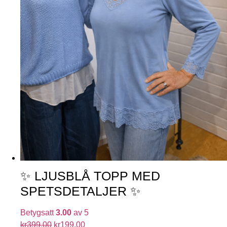
✨ LJUSBLÅ TOPP MED
SPETSDETALJER ✨
Betygsatt
3.00
av 5
kr
399.00
kr
199.00