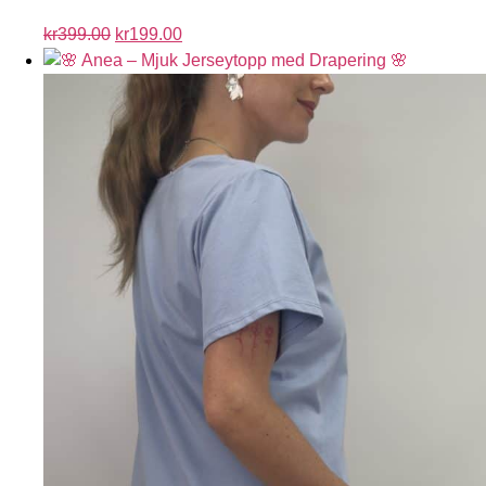
kr
399.00
kr
199.00