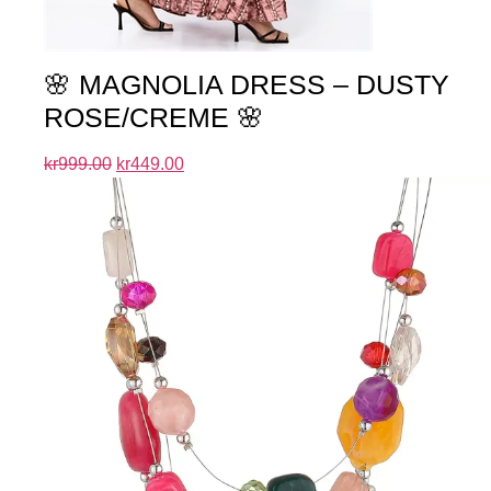
🌸 MAGNOLIA DRESS – DUSTY
ROSE/CREME 🌸
kr
999.00
kr
449.00