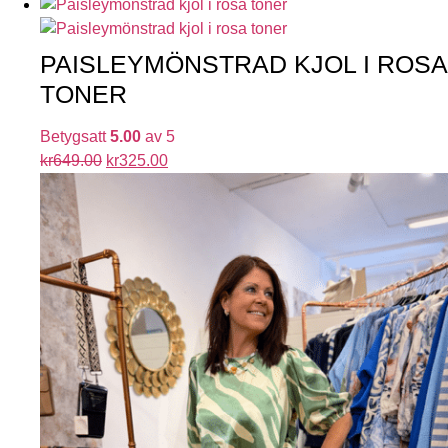
PAISLEYMÖNSTRAD KJOL I ROSA
TONER
Betygsatt
5.00
av 5
kr
649.00
kr
325.00