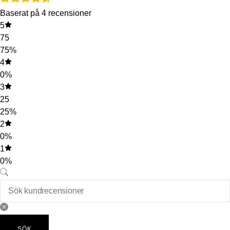
Baserat på 4 recensioner
5
75
75%
4
0%
3
25
25%
2
0%
1
0%
SÖK