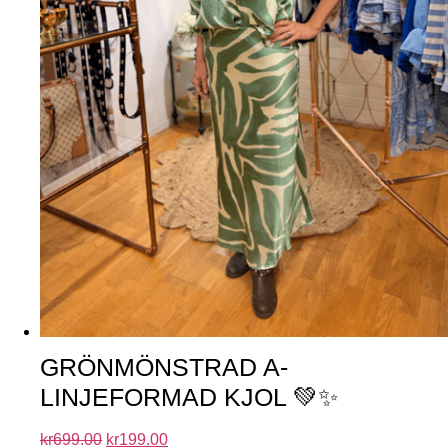
GRÖNMÖNSTRAD A-
LINJEFORMAD KJOL 💚✨
kr
699.00
kr
199.00