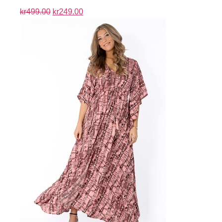
kr
499.00
kr
249.00