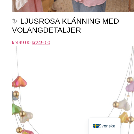
✨ LJUSROSA KLÄNNING MED
VOLANGDETALJER
kr
499.00
kr
249.00
English
Svenska