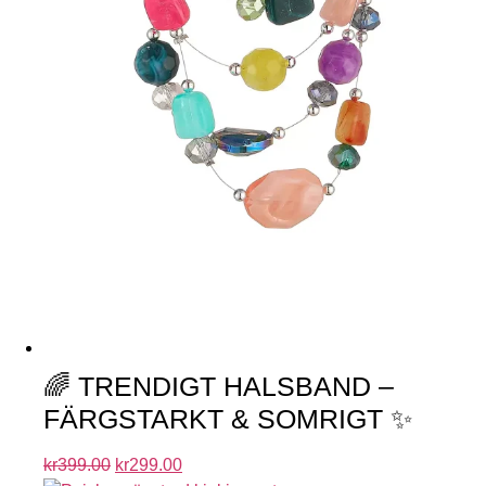
🌈 TRENDIGT HALSBAND –
FÄRGSTARKT & SOMRIGT ✨
kr
399.00
kr
299.00