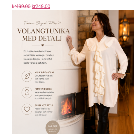
kr
499.00
kr
249.00