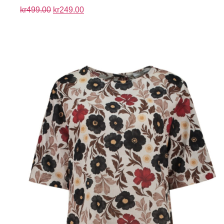
kr
499.00
kr
249.00