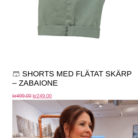
🩳 SHORTS MED FLÄTAT SKÄRP
– ZABAIONE
kr
499.00
kr
249.00