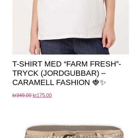
T-SHIRT MED “FARM FRESH”-
TRYCK (JORDGUBBAR) –
CARAMELL FASHION 🍓✨
kr
349.00
kr
175.00