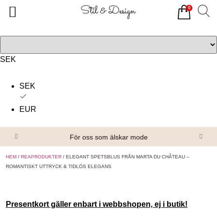
0
Tillbaka
Tillbaka
Alla produkter
Om oss
Överdelar
Köpvillkor
SEK
Underdelar
Kontakta oss
SEK
Accessoarer
EUR
Skor/Stövlar
För oss som älskar mode
HEM
/
REAPRODUKTER
/ ELEGANT SPETSBLUS FRÅN MARTA DU CHÂTEAU –
ROMANTISKT UTTRYCK & TIDLÖS ELEGANS
Presentkort gäller enbart i webbshopen, ej i butik!