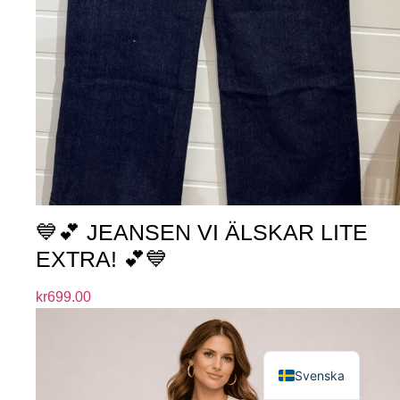
💙💕 JEANSEN VI ÄLSKAR LITE
EXTRA! 💕💙
kr
699.00
English
Svenska