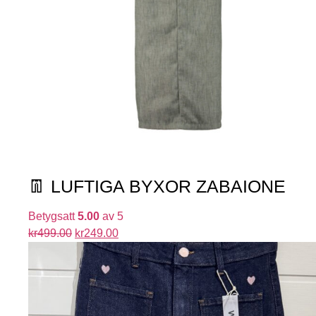
👖 LUFTIGA BYXOR ZABAIONE
Betygsatt
5.00
av 5
kr
499.00
kr
249.00