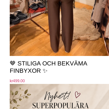
🤎 STILIGA OCH BEKVÄMA
FINBYXOR ✨
kr
499.00