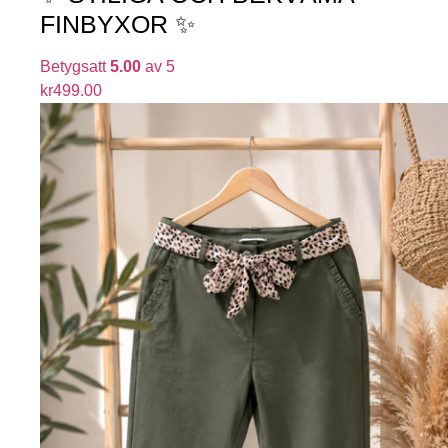
FINBYXOR ✨
Betygsatt
5.00
av 5
kr
499.00