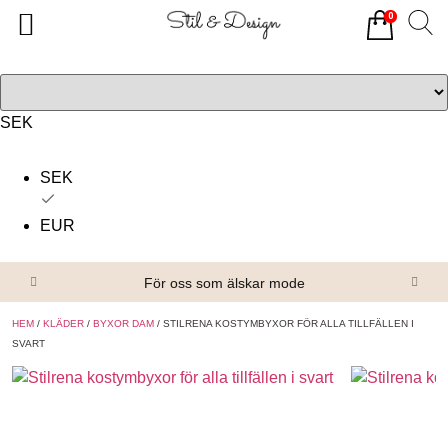
0
Tillbaka
Tillbaka
Alla produkter
Om oss
Överdelar
Köpvillkor
SEK
Underdelar
Kontakta oss
SEK
Accessoarer
EUR
Skor/Stövlar
För oss som älskar mode
HEM
/
KLÄDER
/
BYXOR DAM
/ STILRENA KOSTYMBYXOR FÖR ALLA TILLFÄLLEN I
SVART