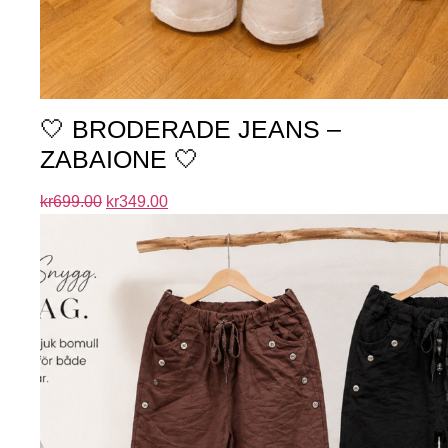
🤍 BRODERADE JEANS –
ZABAIONE 🤍
kr
699.00
kr
349.00