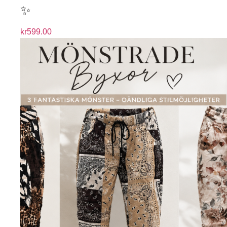
✨
kr
599.00