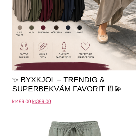
✨ BYXKJOL – TRENDIG &
SUPERBEKVÄM FAVORIT 👖💫
kr
499.00
kr
399.00