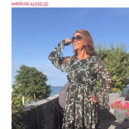
kr
899.00
kr
449.00