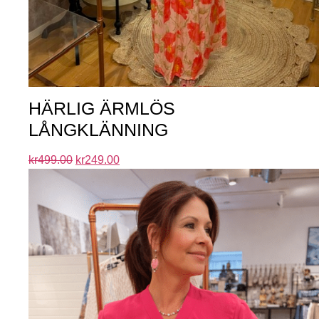
HÄRLIG ÄRMLÖS
LÅNGKLÄNNING
kr
499.00
kr
249.00