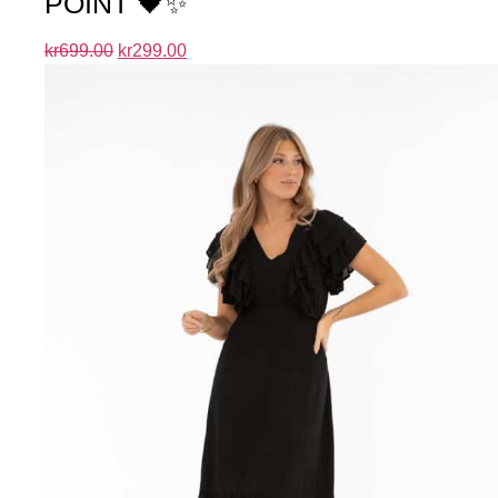
POINT 🖤✨
kr
699.00
kr
299.00