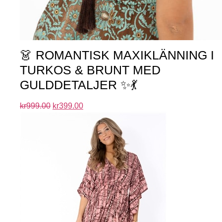
👗 ROMANTISK MAXIKLÄNNING I
TURKOS & BRUNT MED
GULDDETALJER ✨💃
kr
999.00
kr
399.00