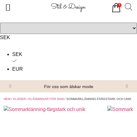
0
Tillbaka
Tillbaka
Alla produkter
Om oss
Överdelar
Köpvillkor
SEK
Underdelar
Kontakta oss
SEK
Accessoarer
EUR
Skor/Stövlar
För oss som älskar mode
HEM
/
KLÄDER
/
KLÄNNINGAR FÖR DAM
/ SOMMARKLÄNNING-FÄRGSTARK OCH UNIK