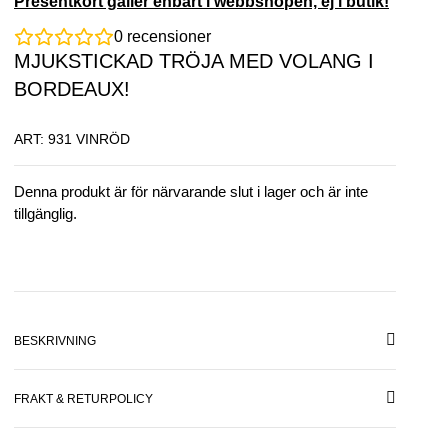
Presentkort gäller enbart i webbshopen, ej i butik!
0
recensioner
MJUKSTICKAD TRÖJA MED VOLANG I
BORDEAUX!
ART: 931 VINRÖD
Denna produkt är för närvarande slut i lager och är inte
tillgänglig.
BESKRIVNING
FRAKT & RETURPOLICY