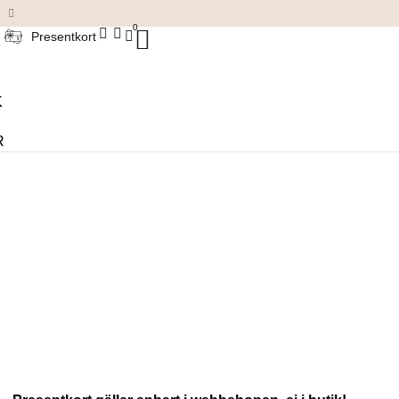
Damkläder & accessoarer
0
Presentkort
K
R