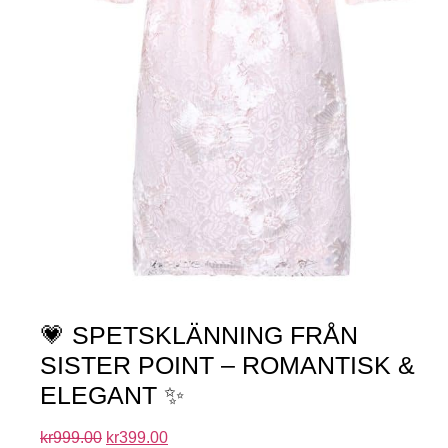
💗 SPETSKLÄNNING FRÅN
SISTER POINT – ROMANTISK &
ELEGANT ✨
kr
999.00
kr
399.00