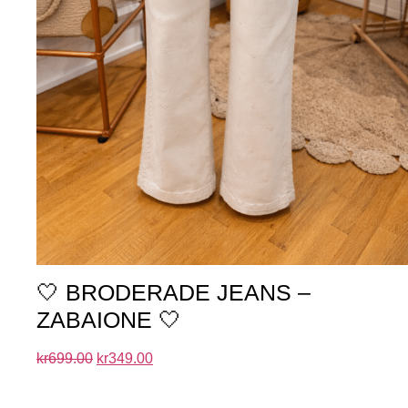
🤍 BRODERADE JEANS –
ZABAIONE 🤍
kr
699.00
kr
349.00