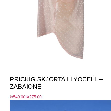
PRICKIG SKJORTA I LYOCELL –
ZABAIONE
kr
549.00
kr
275.00