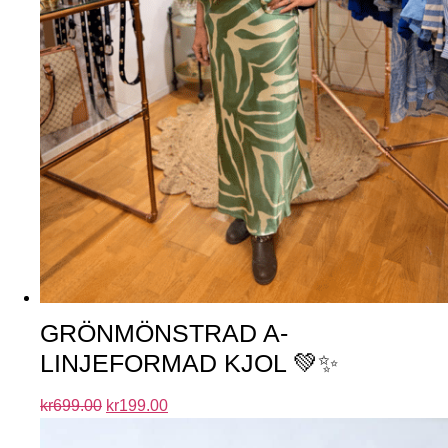
GRÖNMÖNSTRAD A-
LINJEFORMAD KJOL 💚✨
kr
699.00
kr
199.00