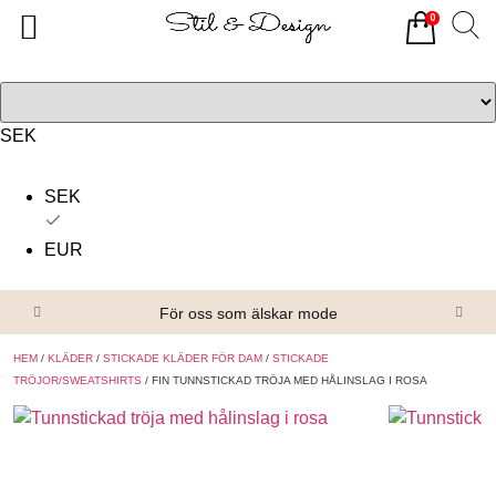
0
Tillbaka
Tillbaka
Alla produkter
Om oss
Överdelar
Köpvillkor
SEK
Underdelar
Kontakta oss
SEK
Accessoarer
EUR
Skor/Stövlar
För oss som älskar mode
HEM
/
KLÄDER
/
STICKADE KLÄDER FÖR DAM
/
STICKADE
TRÖJOR/SWEATSHIRTS
/ FIN TUNNSTICKAD TRÖJA MED HÅLINSLAG I ROSA