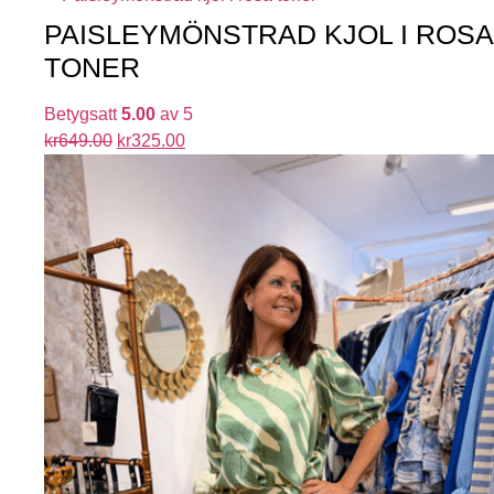
PAISLEYMÖNSTRAD KJOL I ROSA
TONER
Betygsatt
5.00
av 5
kr
649.00
kr
325.00