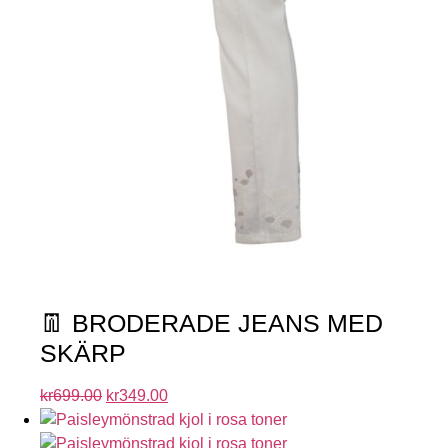
👖 BRODERADE JEANS MED
SKÄRP
kr
699.00
kr
349.00