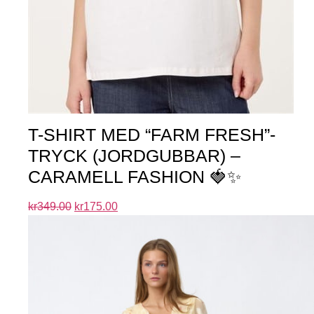
T-SHIRT MED “FARM FRESH”-
TRYCK (JORDGUBBAR) –
CARAMELL FASHION 🍓✨
kr
349.00
kr
175.00