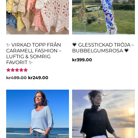
✨ VIRKAD TOPP FRÅN
💗 GLESSTICKAD TRÖJA –
CARAMELL FASHION –
BUBBELGUMSROSA 💗
LUFTIG & SOMRIG
kr
399.00
FAVORIT ✨
Betygsatt
kr
499.00
kr
249.00
5.00
av 5