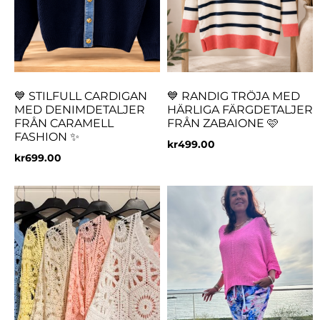
💙 STILFULL CARDIGAN
💙 RANDIG TRÖJA MED
MED DENIMDETALJER
HÄRLIGA FÄRGDETALJER
FRÅN CARAMELL
FRÅN ZABAIONE 🩷
FASHION ✨
kr
499.00
kr
699.00