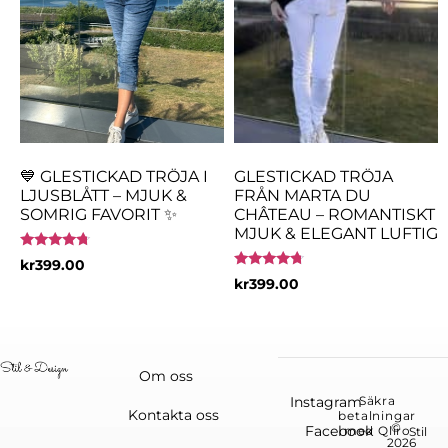
💙 GLESTICKAD TRÖJA I
GLESTICKAD TRÖJA
LJUSBLÅTT – MJUK &
FRÅN MARTA DU
SOMRIG FAVORIT ✨
CHÂTEAU – ROMANTISKT
MJUK & ELEGANT LUFTIG
Betygsatt
kr
399.00
4.50
Betygsatt
kr
399.00
av 5
4.50
av 5
Om oss
Instagram
Säkra
Kontakta oss
betalningar
©
Facebook
med Qliro
Stil
2026