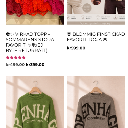
🧶✨ VIRKAD TOPP –
🌸 BLOMMIG FINSTICKAD
SOMMARENS STORA
FAVORITTRÖJA 🌸
FAVORIT! ✨🧶(EJ
kr
599.00
BYTE,RETURRÄTT)
Betygsatt
kr
499.00
kr
399.00
5.00
av 5