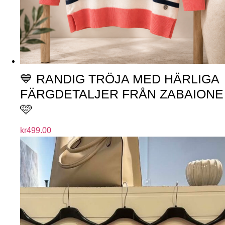
💙 RANDIG TRÖJA MED HÄRLIGA
FÄRGDETALJER FRÅN ZABAIONE
🩷
kr
499.00