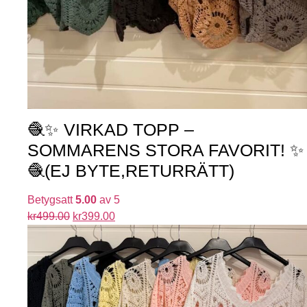
🧶✨ VIRKAD TOPP –
SOMMARENS STORA FAVORIT! ✨
🧶(EJ BYTE,RETURRÄTT)
Betygsatt
5.00
av 5
kr
499.00
kr
399.00