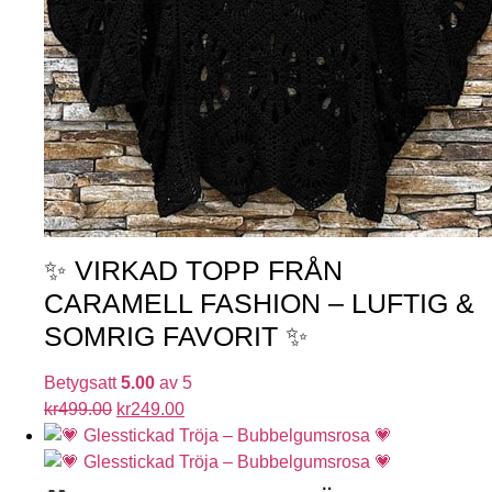
✨ VIRKAD TOPP FRÅN
CARAMELL FASHION – LUFTIG &
SOMRIG FAVORIT ✨
Betygsatt
5.00
av 5
kr
499.00
kr
249.00