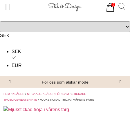
0
Tillbaka
Tillbaka
Alla produkter
Om oss
Överdelar
Köpvillkor
SEK
Underdelar
Kontakta oss
SEK
Accessoarer
EUR
Skor/Stövlar
För oss som älskar mode
HEM
/
KLÄDER
/
STICKADE KLÄDER FÖR DAM
/
STICKADE
TRÖJOR/SWEATSHIRTS
/ MJUKSTICKAD TRÖJA I VÅRENS FÄRG