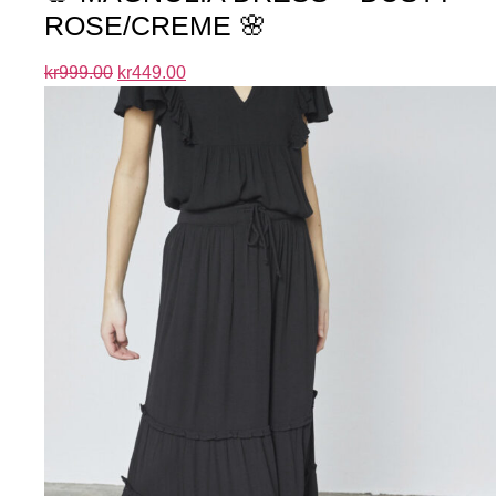
ROSE/CREME 🌸
kr
999.00
kr
449.00