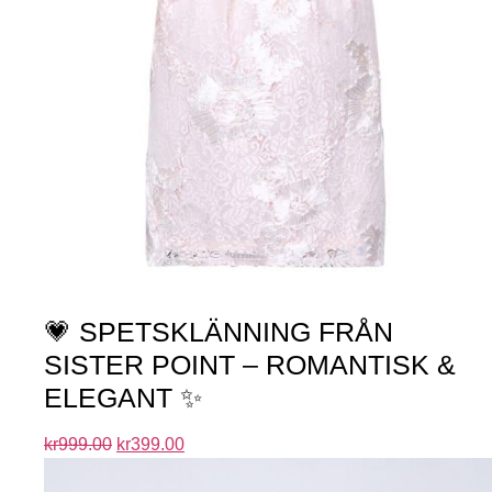
💗 SPETSKLÄNNING FRÅN
SISTER POINT – ROMANTISK &
ELEGANT ✨
kr
999.00
kr
399.00