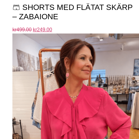
🩳 SHORTS MED FLÄTAT SKÄRP
– ZABAIONE
kr
499.00
kr
249.00