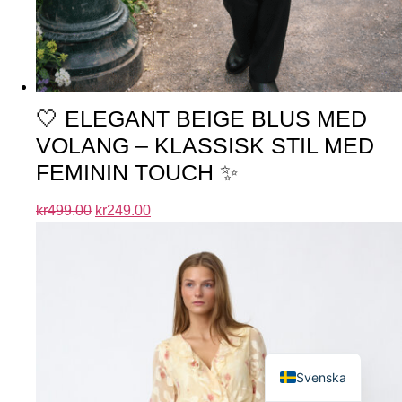
🤍 ELEGANT BEIGE BLUS MED
VOLANG – KLASSISK STIL MED
FEMININ TOUCH ✨
kr
499.00
kr
249.00
English
Svenska