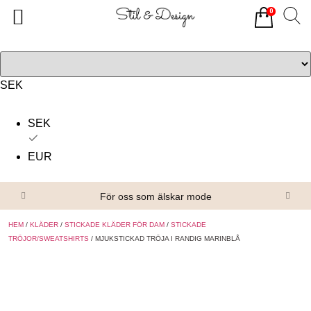
0
Tillbaka
Tillbaka
Alla produkter
Om oss
Överdelar
Köpvillkor
SEK
Underdelar
Kontakta oss
SEK
Accessoarer
EUR
Skor/Stövlar
För oss som älskar mode
HEM
/
KLÄDER
/
STICKADE KLÄDER FÖR DAM
/
STICKADE
TRÖJOR/SWEATSHIRTS
/ MJUKSTICKAD TRÖJA I RANDIG MARINBLÅ