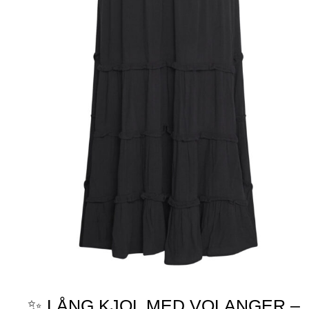
✨ LÅNG KJOL MED VOLANGER –