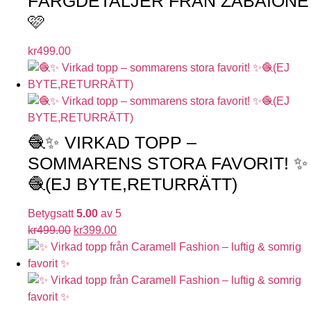
FÄRGDETALJER FRÅN ZABAIONE
🩷
kr
499.00
🧶✨ VIRKAD TOPP –
SOMMARENS STORA FAVORIT! ✨
🧶(EJ BYTE,RETURRÄTT)
Betygsatt
5.00
av 5
kr
499.00
kr
399.00