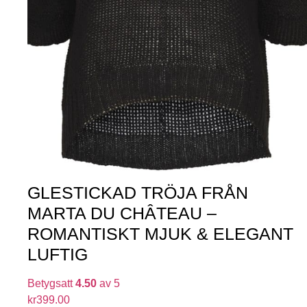
GLESTICKAD TRÖJA FRÅN
MARTA DU CHÂTEAU –
ROMANTISKT MJUK & ELEGANT
LUFTIG
Betygsatt
4.50
av 5
kr
399.00