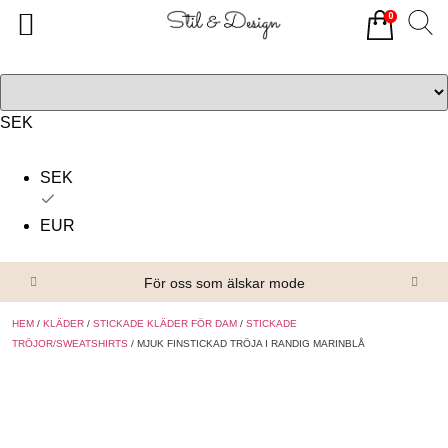
0
Tillbaka
Tillbaka
Alla produkter
Om oss
Överdelar
Köpvillkor
SEK
Underdelar
Kontakta oss
SEK
Accessoarer
EUR
Skor/Stövlar
För oss som älskar mode
HEM
/
KLÄDER
/
STICKADE KLÄDER FÖR DAM
/
STICKADE
TRÖJOR/SWEATSHIRTS
/ MJUK FINSTICKAD TRÖJA I RANDIG MARINBLÅ