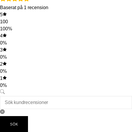
Baserat på 1 recension
5
100
100%
4
0%
3
0%
2
0%
1
0%
SÖK