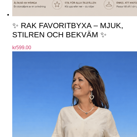
✨ RAK FAVORITBYXA – MJUK,
STILREN OCH BEKVÄM ✨
kr
599.00