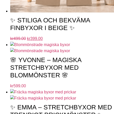
✨ STILIGA OCH BEKVÄMA
FINBYXOR I BEIGE ✨
kr
499.00
kr
399.00
🌸 YVONNE – MAGISKA
STRETCHBYXOR MED
BLOMMÖNSTER 🌸
kr
599.00
✨ EMMA – STRETCHBYXOR MED