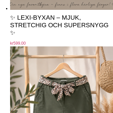
✨ LEXI-BYXAN – MJUK,
STRETCHIG OCH SUPERSNYGG
✨
kr
599.00