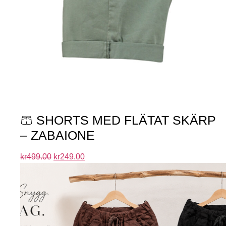
🩳 SHORTS MED FLÄTAT SKÄRP
– ZABAIONE
kr
499.00
kr
249.00