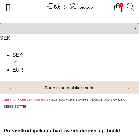
0
Tillbaka
Tillbaka
Alla produkter
Om oss
Överdelar
Köpvillkor
SEK
Underdelar
Kontakta oss
SEK
Accessoarer
EUR
Skor/Stövlar
För oss som älskar mode
HEM
/
KLÄDER
/
BYXOR DAM
/ MAGISKA CAPRISHORTS I ROSABLOMMIGT MED
BEIGE BOTTEN
Presentkort gäller enbart i webbshopen, ej i butik!