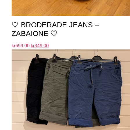
🤍 BRODERADE JEANS –
ZABAIONE 🤍
kr
699.00
kr
349.00