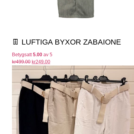
👖 LUFTIGA BYXOR ZABAIONE
Betygsatt
5.00
av 5
kr
499.00
kr
249.00