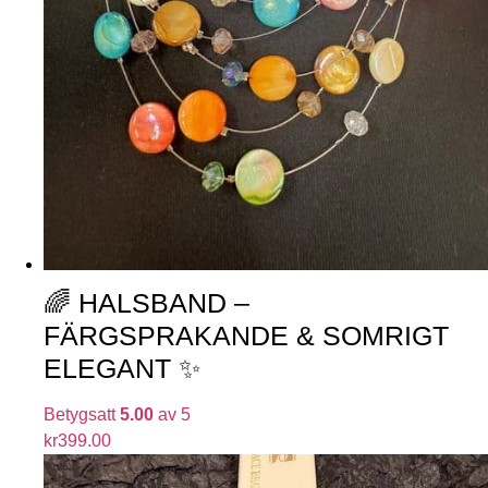
🌈 HALSBAND –
FÄRGSPRAKANDE & SOMRIGT
ELEGANT ✨
Betygsatt
5.00
av 5
kr
399.00