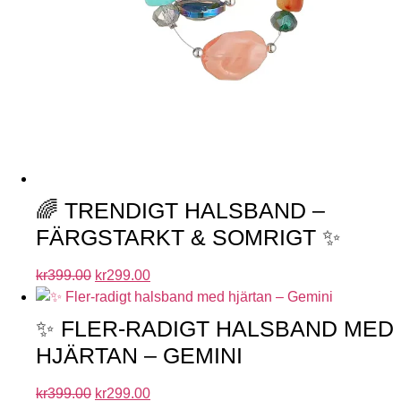
🌈 TRENDIGT HALSBAND –
FÄRGSTARKT & SOMRIGT ✨
kr
399.00
kr
299.00
✨ FLER-RADIGT HALSBAND MED
HJÄRTAN – GEMINI
kr
399.00
kr
299.00