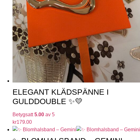
ELEGANT KLÄDSPÄNNE I
GULDDOUBLE ✨💛
Betygsatt
5.00
av 5
kr
179.00