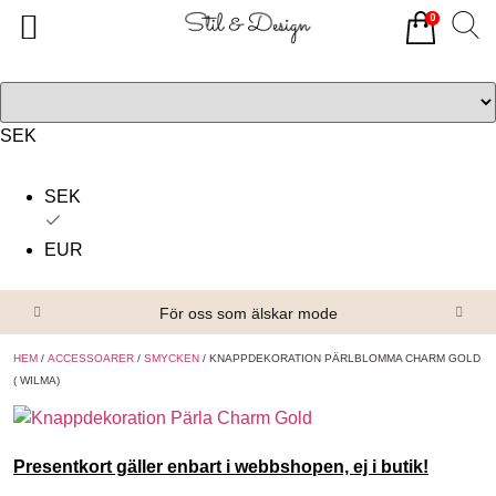
0
Tillbaka
Tillbaka
Alla produkter
Om oss
Överdelar
Köpvillkor
SEK
Underdelar
Kontakta oss
SEK
Accessoarer
EUR
Skor/Stövlar
För oss som älskar mode
HEM
/
ACCESSOARER
/
SMYCKEN
/ KNAPPDEKORATION PÄRLBLOMMA CHARM GOLD
( WILMA)
Presentkort gäller enbart i webbshopen, ej i butik!