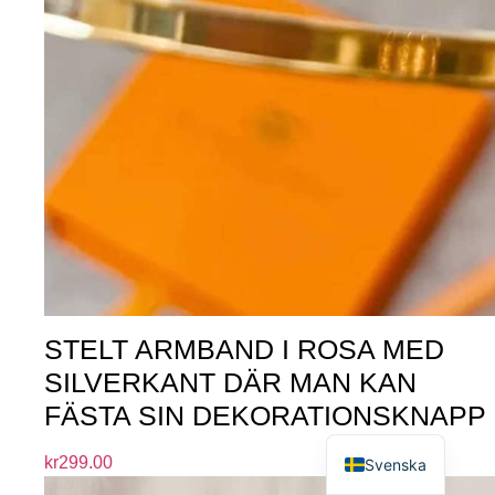
STELT ARMBAND I ROSA MED
SILVERKANT DÄR MAN KAN
FÄSTA SIN DEKORATIONSKNAPP
English
kr
299.00
Svenska