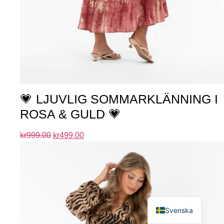
💗 LJUVLIG SOMMARKLÄNNING I
ROSA & GULD 💗
kr
999.00
kr
499.00
English
Svenska