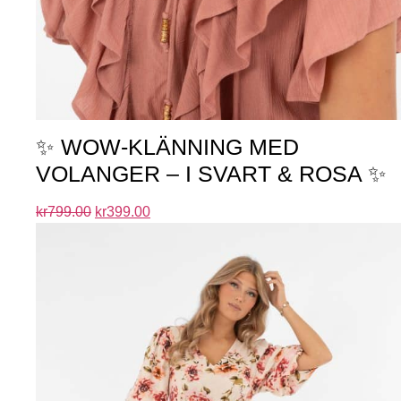
✨ WOW-KLÄNNING MED
VOLANGER – I SVART & ROSA ✨
kr
799.00
kr
399.00