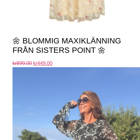
🌼 BLOMMIG MAXIKLÄNNING
FRÅN SISTERS POINT 🌼
kr
899.00
kr
449.00