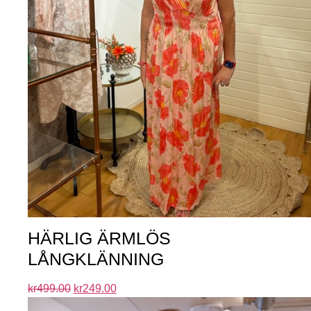
HÄRLIG ÄRMLÖS
LÅNGKLÄNNING
kr
499.00
kr
249.00