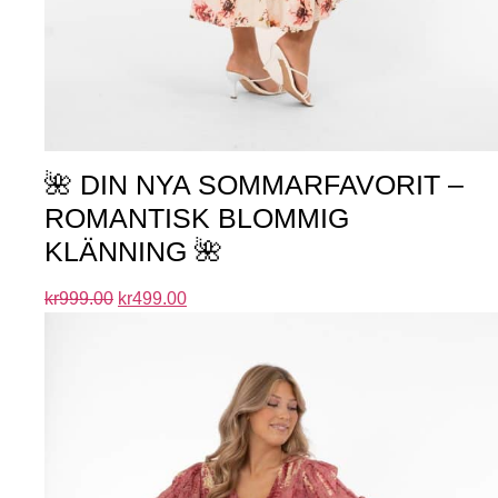
🌺 DIN NYA SOMMARFAVORIT –
ROMANTISK BLOMMIG
KLÄNNING 🌺
kr
999.00
kr
499.00