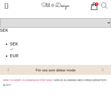
0
Tillbaka
Tillbaka
Alla produkter
Om oss
Överdelar
Köpvillkor
SEK
Underdelar
Kontakta oss
SEK
Accessoarer
EUR
Skor/Stövlar
För oss som älskar mode
HEM
/
KLÄDER
/
KLÄNNINGAR FÖR DAM
/ HÄRLIG KLÄNNING MED CIRKELMÖNSTER I
BLÅTT