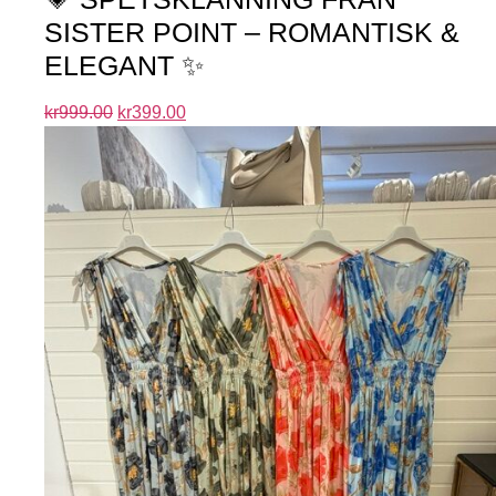
SISTER POINT – ROMANTISK &
ELEGANT ✨
kr
999.00
kr
399.00