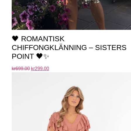
🖤 ROMANTISK
CHIFFONGKLÄNNING – SISTERS
POINT 🖤✨
kr
699.00
kr
299.00