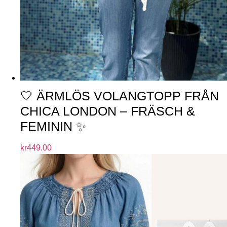
🤍 ÄRMLÖS VOLANGTOPP FRÅN
CHICA LONDON – FRÄSCH &
FEMININ ✨
kr
449.00