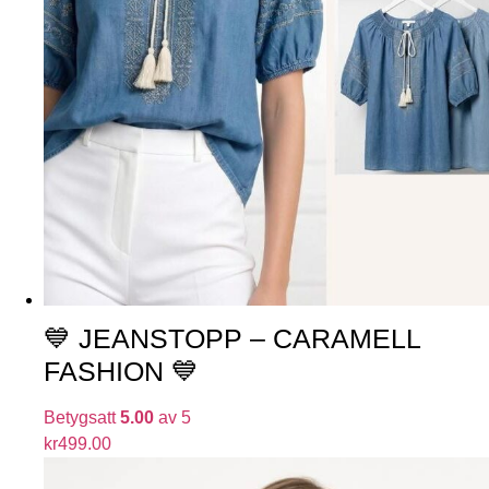
💙 JEANSTOPP – CARAMELL
FASHION 💙
Betygsatt
5.00
av 5
kr
499.00