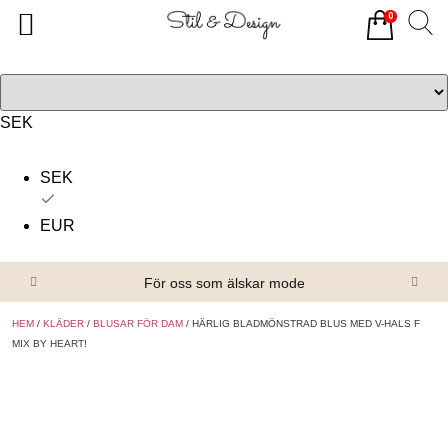
0
Tillbaka
Tillbaka
Alla produkter
Om oss
Överdelar
Köpvillkor
SEK
Underdelar
Kontakta oss
SEK
Accessoarer
EUR
Skor/Stövlar
För oss som älskar mode
HEM
/
KLÄDER
/
BLUSAR FÖR DAM
/ HÄRLIG BLADMÖNSTRAD BLUS MED V-HALS F
MIX BY HEART!