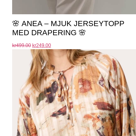
🌸 ANEA – MJUK JERSEYTOPP
MED DRAPERING 🌸
kr
499.00
kr
249.00