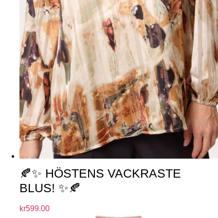
🍂✨ HÖSTENS VACKRASTE
BLUS! ✨🍂
kr
599.00