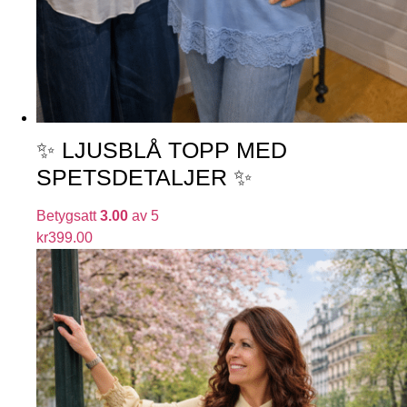
✨ LJUSBLÅ TOPP MED
SPETSDETALJER ✨
Betygsatt
3.00
av 5
kr
399.00