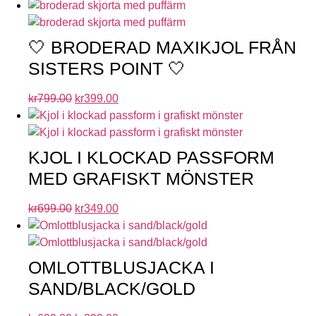
🤍 BRODERAD MAXIKJOL FRÅN
SISTERS POINT 🤍
kr
799.00
kr
399.00
KJOL I KLOCKAD PASSFORM
MED GRAFISKT MÖNSTER
kr
699.00
kr
349.00
OMLOTTBLUSJACKA I
SAND/BLACK/GOLD