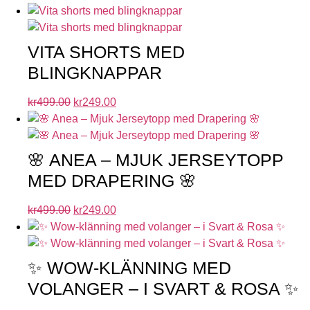
VITA SHORTS MED
BLINGKNAPPAR
kr
499.00
kr
249.00
🌸 ANEA – MJUK JERSEYTOPP
MED DRAPERING 🌸
kr
499.00
kr
249.00
✨ WOW-KLÄNNING MED
VOLANGER – I SVART & ROSA ✨