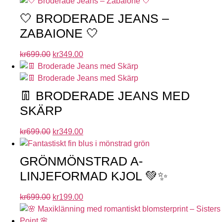
🤍 BRODERADE JEANS –
ZABAIONE 🤍
kr
699.00
kr
349.00
👖 BRODERADE JEANS MED
SKÄRP
kr
699.00
kr
349.00
GRÖNMÖNSTRAD A-
LINJEFORMAD KJOL 💚✨
kr
699.00
kr
199.00