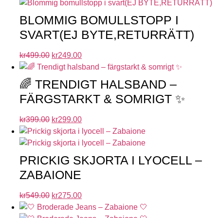
BLOMMIG BOMULLSTOPP I
SVART(EJ BYTE,RETURRÄTT)
kr
499.00
kr
249.00
🌈 TRENDIGT HALSBAND –
FÄRGSTARKT & SOMRIGT ✨
kr
399.00
kr
299.00
PRICKIG SKJORTA I LYOCELL –
ZABAIONE
kr
549.00
kr
275.00