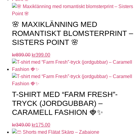
🌸 MAXIKLÄNNING MED
ROMANTISKT BLOMSTERPRINT –
SISTERS POINT 🌸
kr
899.00
kr
399.00
T-SHIRT MED “FARM FRESH”-
TRYCK (JORDGUBBAR) –
CARAMELL FASHION 🍓✨
kr
349.00
kr
175.00