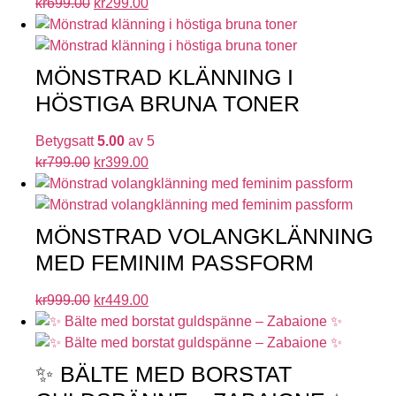
kr
699.00
kr
299.00
MÖNSTRAD KLÄNNING I
HÖSTIGA BRUNA TONER
Betygsatt
5.00
av 5
kr
799.00
kr
399.00
MÖNSTRAD VOLANGKLÄNNING
MED FEMINIM PASSFORM
kr
999.00
kr
449.00
✨ BÄLTE MED BORSTAT