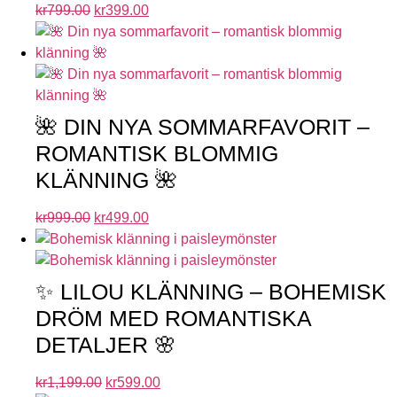
kr
799.00
kr
399.00
🌺 DIN NYA SOMMARFAVORIT –
ROMANTISK BLOMMIG
KLÄNNING 🌺
kr
999.00
kr
499.00
✨ LILOU KLÄNNING – BOHEMISK
DRÖM MED ROMANTISKA
DETALJER 🌸
kr
1,199.00
kr
599.00