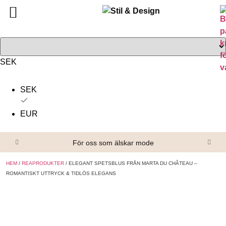
Tillbaka
Tillbaka
Alla produkter
Om oss
Överdelar
Köpvillkor
SEK
Underdelar
Kontakta oss
SEK
Accessoarer
EUR
Skor/Stövlar
För oss som älskar mode
HEM
/
REAPRODUKTER
/ ELEGANT SPETSBLUS FRÅN MARTA DU CHÂTEAU –
ROMANTISKT UTTRYCK & TIDLÖS ELEGANS