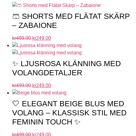
🩳 SHORTS MED FLÄTAT SKÄRP
– ZABAIONE
kr
499.00
kr
249.00
✨ LJUSROSA KLÄNNING MED
VOLANGDETALJER
kr
499.00
kr
249.00
🤍 ELEGANT BEIGE BLUS MED
VOLANG – KLASSISK STIL MED
FEMININ TOUCH ✨
kr
499.00
kr
249.00