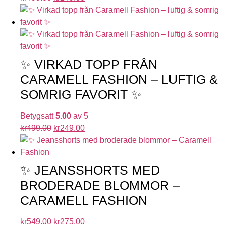
✨ VIRKAD TOPP FRÅN
CARAMELL FASHION – LUFTIG &
SOMRIG FAVORIT ✨
Betygsatt
5.00
av 5
kr
499.00
kr
249.00
✨ JEANSSHORTS MED
BRODERADE BLOMMOR –
CARAMELL FASHION
kr
549.00
kr
275.00