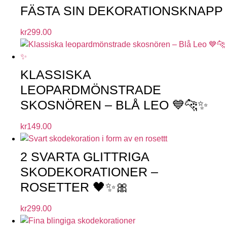
FÄSTA SIN DEKORATIONSKNAPP
kr
299.00
KLASSISKA
LEOPARDMÖNSTRADE
SKOSNÖREN – BLÅ LEO 💙🐆✨
kr
149.00
2 SVARTA GLITTRIGA
SKODEKORATIONER –
ROSETTER 🖤✨🎀
kr
299.00