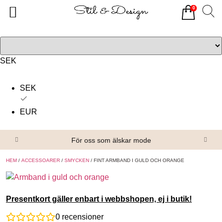
0
Tillbaka
Tillbaka
Alla produkter
Om oss
Överdelar
Köpvillkor
SEK
Underdelar
Kontakta oss
SEK
Accessoarer
EUR
Skor/Stövlar
För oss som älskar mode
HEM
/
ACCESSOARER
/
SMYCKEN
/ FINT ARMBAND I GULD OCH ORANGE
Presentkort gäller enbart i webbshopen, ej i butik!
0
recensioner