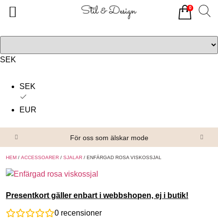
0
Tillbaka
Tillbaka
Alla produkter
Om oss
Överdelar
Köpvillkor
SEK
Underdelar
Kontakta oss
SEK
Accessoarer
EUR
Skor/Stövlar
För oss som älskar mode
HEM
/
ACCESSOARER
/
SJALAR
/ ENFÄRGAD ROSA VISKOSSJAL
Presentkort gäller enbart i webbshopen, ej i butik!
0
recensioner