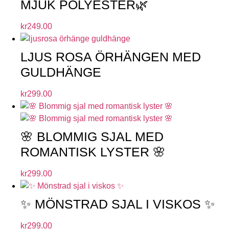
MJUK POLYESTER🌿
kr
249.00
LJUS ROSA ÖRHÄNGEN MED
GULDHÄNGE
kr
299.00
🌸 BLOMMIG SJAL MED
ROMANTISK LYSTER 🌸
kr
299.00
✨ MÖNSTRAD SJAL I VISKOS ✨
kr
299.00