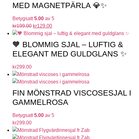
MED MAGNETPÄRLA 💎✨
Betygsatt
5.00
av 5
kr
199.00
kr
129.00
🧡 BLOMMIG SJAL – LUFTIG &
ELEGANT MED GULDGLANS ✨
kr
299.00
FIN MÖNSTRAD VISCOSESJAL I
GAMMELROSA
Betygsatt
5.00
av 5
kr
299.00