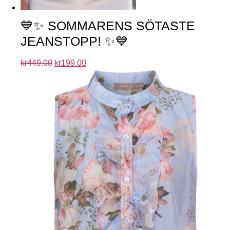
💙✨ SOMMARENS SÖTASTE
JEANSTOPP! ✨💙
kr
449.00
kr
199.00