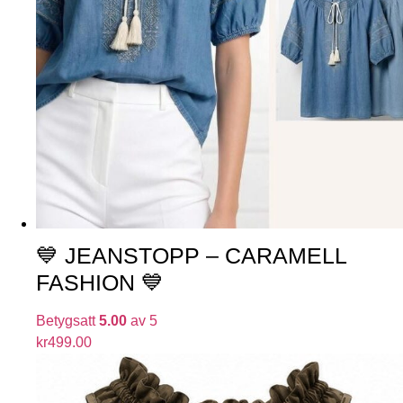
💙 JEANSTOPP – CARAMELL
FASHION 💙
Betygsatt
5.00
av 5
kr
499.00