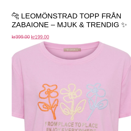
🐆 LEOMÖNSTRAD TOPP FRÅN
ZABAIONE – MJUK & TRENDIG ✨
kr
399.00
kr
199.00