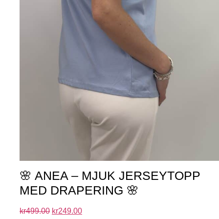
🌸 ANEA – MJUK JERSEYTOPP
MED DRAPERING 🌸
kr
499.00
kr
249.00