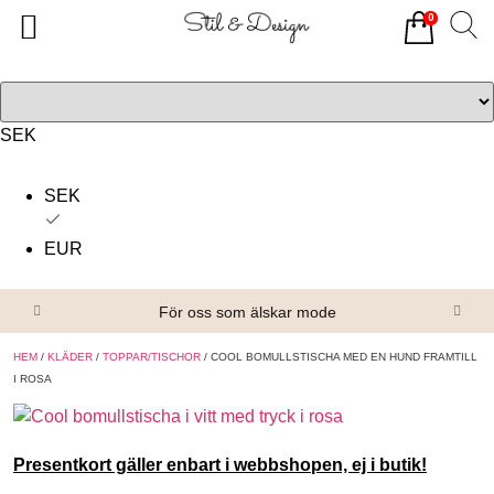
0
Tillbaka
Tillbaka
Alla produkter
Om oss
Överdelar
Köpvillkor
SEK
Underdelar
Kontakta oss
SEK
Accessoarer
EUR
Skor/Stövlar
För oss som älskar mode
HEM
/
KLÄDER
/
TOPPAR/TISCHOR
/ COOL BOMULLSTISCHA MED EN HUND FRAMTILL
I ROSA
Presentkort gäller enbart i webbshopen, ej i butik!