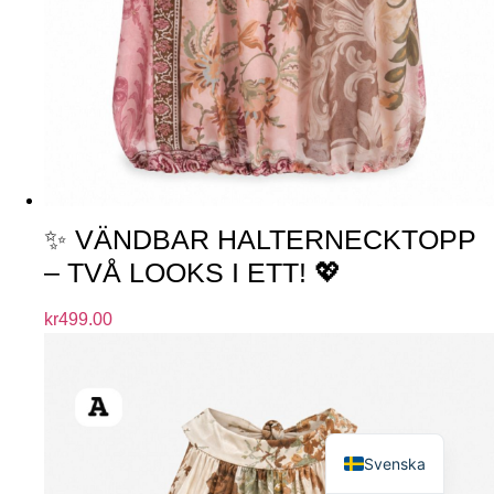
✨ VÄNDBAR HALTERNECKTOPP
– TVÅ LOOKS I ETT! 💖
kr
499.00
English
Svenska