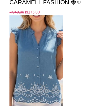
CARAMELL FASHION 🍓✨
kr
349.00
kr
175.00