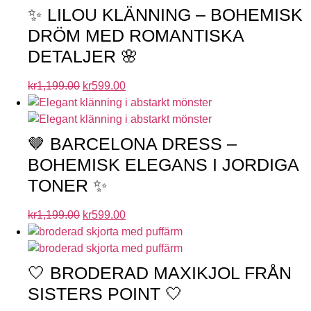
✨ LILOU KLÄNNING – BOHEMISK
DRÖM MED ROMANTISKA
DETALJER 🌸
kr
1,199.00
kr
599.00
🤎 BARCELONA DRESS –
BOHEMISK ELEGANS I JORDIGA
TONER ✨
kr
1,199.00
kr
599.00
🤍 BRODERAD MAXIKJOL FRÅN
SISTERS POINT 🤍