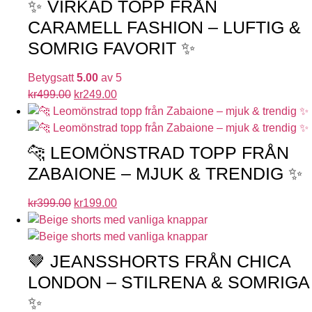
✨ VIRKAD TOPP FRÅN
CARAMELL FASHION – LUFTIG &
SOMRIG FAVORIT ✨
Betygsatt
5.00
av 5
kr
499.00
kr
249.00
🐆 LEOMÖNSTRAD TOPP FRÅN
ZABAIONE – MJUK & TRENDIG ✨
kr
399.00
kr
199.00
🤎 JEANSSHORTS FRÅN CHICA
LONDON – STILRENA & SOMRIGA
✨