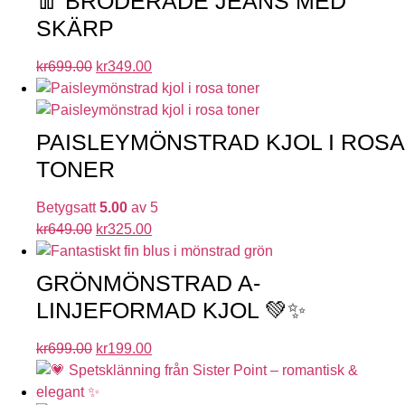
👖 BRODERADE JEANS MED
SKÄRP
kr
699.00
kr
349.00
PAISLEYMÖNSTRAD KJOL I ROSA
TONER
Betygsatt
5.00
av 5
kr
649.00
kr
325.00
GRÖNMÖNSTRAD A-
LINJEFORMAD KJOL 💚✨
kr
699.00
kr
199.00