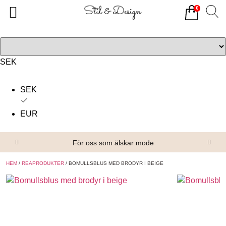
0
Tillbaka
Tillbaka
Alla produkter
Om oss
Överdelar
Köpvillkor
SEK
Underdelar
Kontakta oss
SEK
Accessoarer
EUR
Skor/Stövlar
För oss som älskar mode
HEM
/
REAPRODUKTER
/ BOMULLSBLUS MED BRODYR I BEIGE