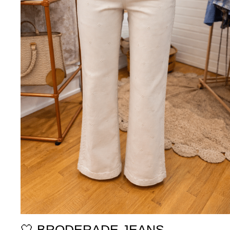
🤍 BRODERADE JEANS –