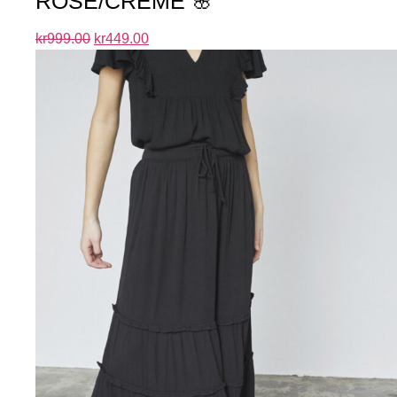
ROSE/CREME 🌸
kr
999.00
kr
449.00