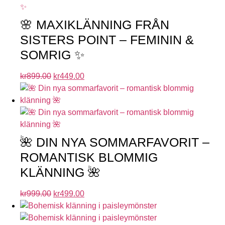
🌸 MAXIKLÄNNING FRÅN
SISTERS POINT – FEMININ &
SOMRIG ✨
kr
899.00
kr
449.00
🌺 DIN NYA SOMMARFAVORIT –
ROMANTISK BLOMMIG
KLÄNNING 🌺
kr
999.00
kr
499.00