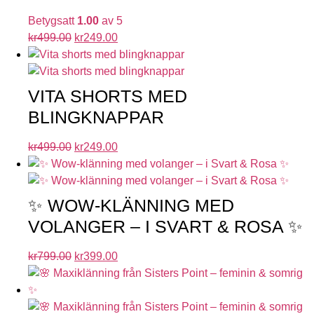
Betygsatt
1.00
av 5
kr
499.00
kr
249.00
VITA SHORTS MED
BLINGKNAPPAR
kr
499.00
kr
249.00
✨ WOW-KLÄNNING MED
VOLANGER – I SVART & ROSA ✨
kr
799.00
kr
399.00