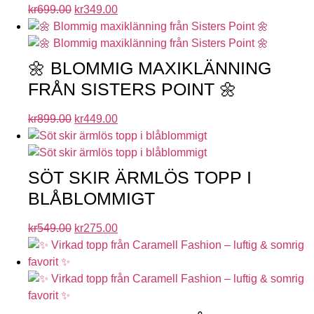
kr
699.00
kr
349.00
🌼 BLOMMIG MAXIKLÄNNING
FRÅN SISTERS POINT 🌼
kr
899.00
kr
449.00
SÖT SKIR ÄRMLÖS TOPP I
BLÅBLOMMIGT
kr
549.00
kr
275.00