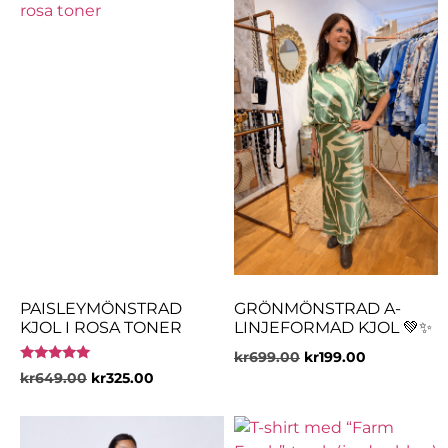
PAISLEYMÖNSTRAD
GRÖNMÖNSTRAD A-
KJOL I ROSA TONER
LINJEFORMAD KJOL 💚✨
kr
699.00
kr
199.00
Betygsatt
kr
649.00
kr
325.00
5.00
av 5