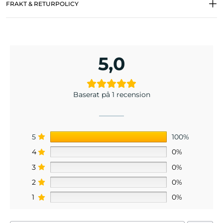
FRAKT & RETURPOLICY
5,0
Baserat på 1 recension
5
100%
4
0%
3
0%
2
0%
1
0%