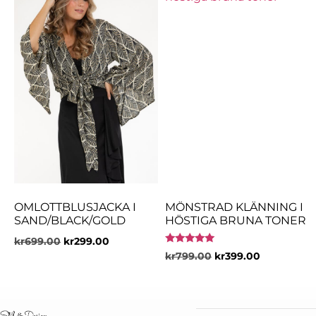
OMLOTTBLUSJACKA I
MÖNSTRAD KLÄNNING I
SAND/BLACK/GOLD
HÖSTIGA BRUNA TONER
kr
699.00
kr
299.00
Betygsatt
kr
799.00
kr
399.00
5.00
av 5