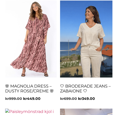
🌸 MAGNOLIA DRESS –
🤍 BRODERADE JEANS –
DUSTY ROSE/CREME 🌸
ZABAIONE 🤍
kr
999.00
kr
449.00
kr
699.00
kr
349.00