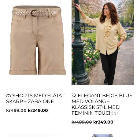
🩳 SHORTS MED FLÄTAT
🤍 ELEGANT BEIGE BLUS
SKÄRP – ZABAIONE
MED VOLANG –
KLASSISK STIL MED
kr
499.00
kr
249.00
FEMININ TOUCH ✨
kr
499.00
kr
249.00