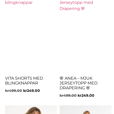
VITA SHORTS MED
🌸 ANEA – MJUK
BLINGKNAPPAR
JERSEYTOPP MED
DRAPERING 🌸
kr
499.00
kr
249.00
kr
499.00
kr
249.00