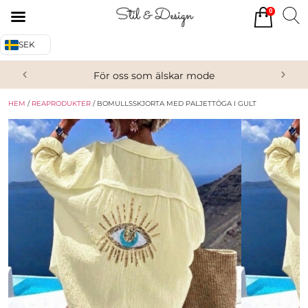
0
Tillbaka
Tillbaka
SEK
Alla produkter
Om oss
För oss som älskar mode
Överdelar
Köpvillkor
HEM
/
REAPRODUKTER
/ BOMULLSSKJORTA MED PALJETTÖGA I GULT
Underdelar
Kontakta oss
Accessoarer
Skor/Stövlar