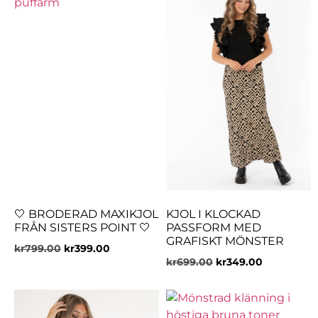
🤍 BRODERAD MAXIKJOL
KJOL I KLOCKAD
FRÅN SISTERS POINT 🤍
PASSFORM MED
GRAFISKT MÖNSTER
kr
799.00
kr
399.00
kr
699.00
kr
349.00