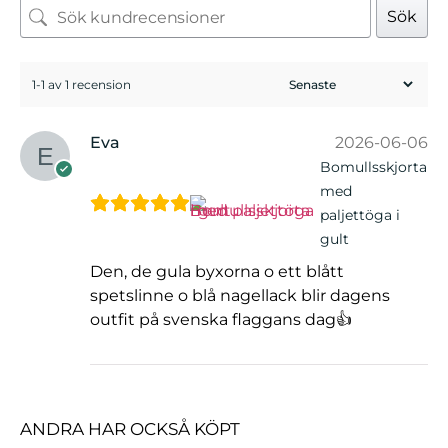
Sök
1-1 av 1 recension
Eva
2026-06-06
Bomullsskjorta
med
paljettöga i
gult
Den, de gula byxorna o ett blått
spetslinne o blå nagellack blir dagens
outfit på svenska flaggans dag👍
ANDRA HAR OCKSÅ KÖPT