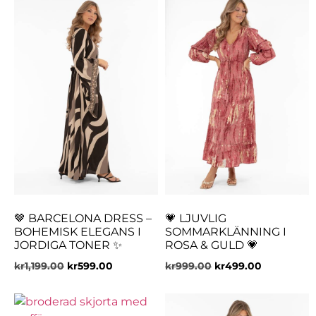
🤎 BARCELONA DRESS –
💗 LJUVLIG
BOHEMISK ELEGANS I
SOMMARKLÄNNING I
JORDIGA TONER ✨
ROSA & GULD 💗
kr
1,199.00
kr
599.00
kr
999.00
kr
499.00