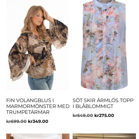
FIN VOLANGBLUS I
SÖT SKIR ÄRMLÖS TOPP
MARMORMÖNSTER MED
I BLÅBLOMMIGT
TRUMPETÄRMAR
kr
549.00
kr
275.00
kr
699.00
kr
349.00