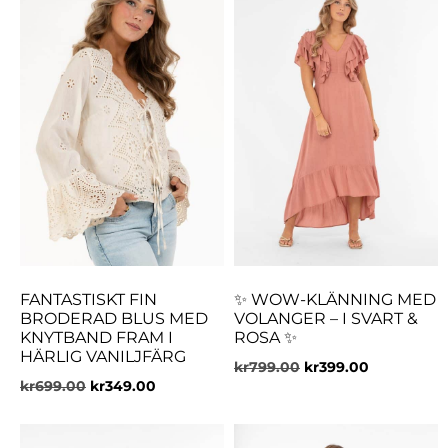
FANTASTISKT FIN
✨ WOW-KLÄNNING MED
BRODERAD BLUS MED
VOLANGER – I SVART &
KNYTBAND FRAM I
ROSA ✨
HÄRLIG VANILJFÄRG
kr
799.00
kr
399.00
kr
699.00
kr
349.00