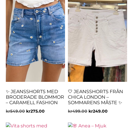
✨ JEANSSHORTS MED
🤍 JEANSSHORTS FRÅN
BRODERADE BLOMMOR
CHICA LONDON –
– CARAMELL FASHION
SOMMARENS MÅSTE ✨
kr
549.00
kr
275.00
kr
499.00
kr
249.00