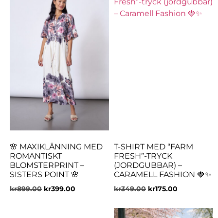
🌸 MAXIKLÄNNING MED
T-SHIRT MED “FARM
ROMANTISKT
FRESH”-TRYCK
BLOMSTERPRINT –
(JORDGUBBAR) –
SISTERS POINT 🌸
CARAMELL FASHION 🍓✨
kr
899.00
kr
399.00
kr
349.00
kr
175.00