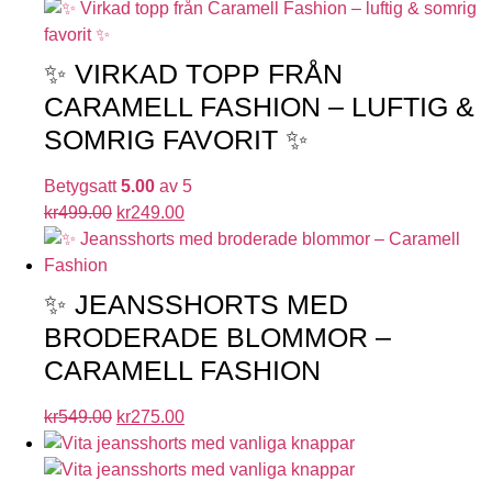
✨ VIRKAD TOPP FRÅN
CARAMELL FASHION – LUFTIG &
SOMRIG FAVORIT ✨
Betygsatt
5.00
av 5
kr
499.00
kr
249.00
✨ JEANSSHORTS MED
BRODERADE BLOMMOR –
CARAMELL FASHION
kr
549.00
kr
275.00