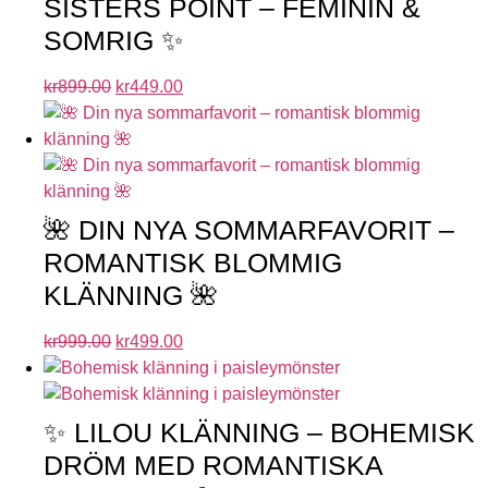
SISTERS POINT – FEMININ &
SOMRIG ✨
kr
899.00
kr
449.00
🌺 DIN NYA SOMMARFAVORIT –
ROMANTISK BLOMMIG
KLÄNNING 🌺
kr
999.00
kr
499.00
✨ LILOU KLÄNNING – BOHEMISK
DRÖM MED ROMANTISKA