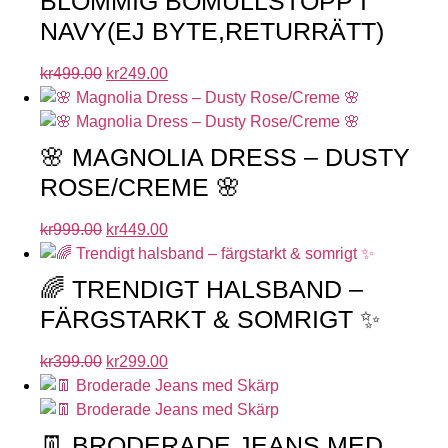
BLOMMIG BOMULLSTOPP I
NAVY(EJ BYTE,RETURRÄTT)
kr
499.00
kr
249.00
🌸 MAGNOLIA DRESS – DUSTY
ROSE/CREME 🌸
kr
999.00
kr
449.00
🌈 TRENDIGT HALSBAND –
FÄRGSTARKT & SOMRIGT ✨
kr
399.00
kr
299.00
👖 BRODERADE JEANS MED