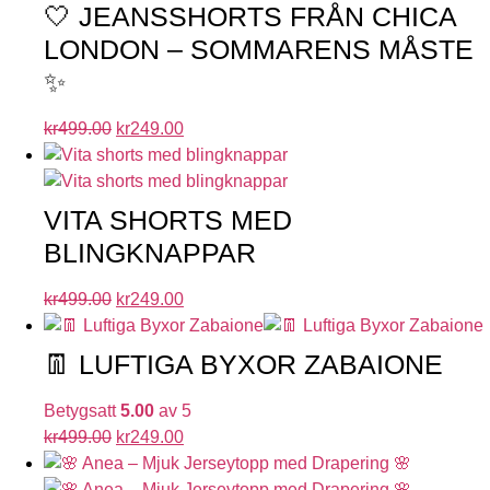
🤍 JEANSSHORTS FRÅN CHICA
LONDON – SOMMARENS MÅSTE
✨
kr
499.00
kr
249.00
VITA SHORTS MED
BLINGKNAPPAR
kr
499.00
kr
249.00
👖 LUFTIGA BYXOR ZABAIONE
Betygsatt
5.00
av 5
kr
499.00
kr
249.00