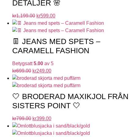
DETALJER 🌸
kr
1,199.00
kr
599.00
👖 JEANS MED SPETS –
CARAMELL FASHION
Betygsatt
5.00
av 5
kr
699.00
kr
249.00
🤍 BRODERAD MAXIKJOL FRÅN
SISTERS POINT 🤍
kr
799.00
kr
399.00