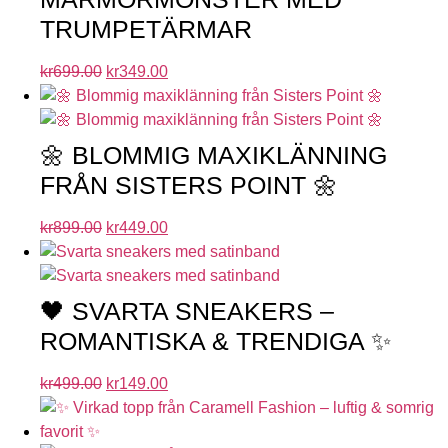
TRUMPETÄRMAR
kr
699.00
kr
349.00
🌼 BLOMMIG MAXIKLÄNNING
FRÅN SISTERS POINT 🌼
kr
899.00
kr
449.00
🖤 SVARTA SNEAKERS –
ROMANTISKA & TRENDIGA ✨
kr
499.00
kr
149.00