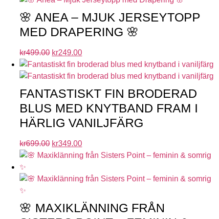
🌸 ANEA – MJUK JERSEYTOPP
MED DRAPERING 🌸
kr
499.00
kr
249.00
FANTASTISKT FIN BRODERAD
BLUS MED KNYTBAND FRAM I
HÄRLIG VANILJFÄRG
kr
699.00
kr
349.00
🌸 MAXIKLÄNNING FRÅN