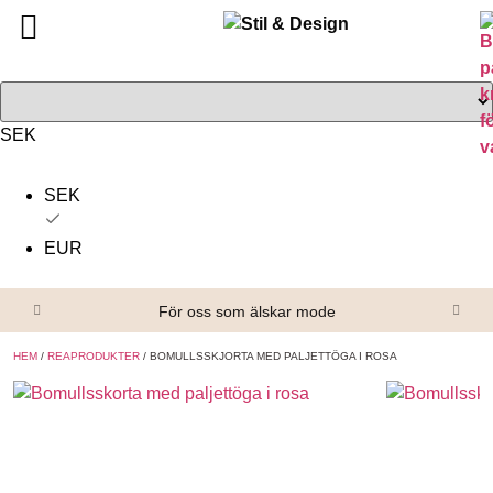
Tillbaka
Tillbaka
Alla produkter
Om oss
Överdelar
Köpvillkor
SEK
Underdelar
Kontakta oss
SEK
Accessoarer
EUR
Skor/Stövlar
För oss som älskar mode
HEM
/
REAPRODUKTER
/ BOMULLSSKJORTA MED PALJETTÖGA I ROSA