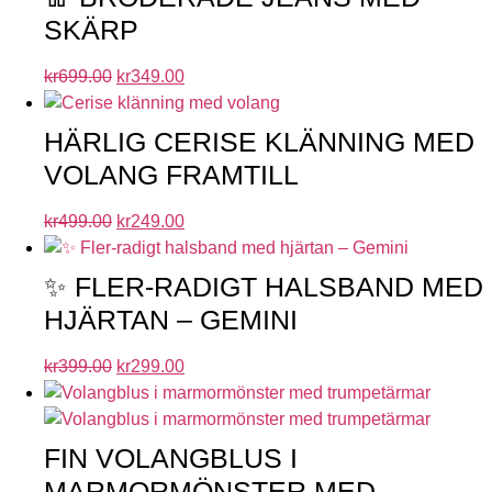
SKÄRP
kr
699.00
kr
349.00
HÄRLIG CERISE KLÄNNING MED
VOLANG FRAMTILL
kr
499.00
kr
249.00
✨ FLER-RADIGT HALSBAND MED
HJÄRTAN – GEMINI
kr
399.00
kr
299.00
FIN VOLANGBLUS I
MARMORMÖNSTER MED