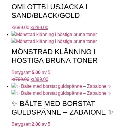
OMLOTTBLUSJACKA I
SAND/BLACK/GOLD
kr
699.00
kr
299.00
MÖNSTRAD KLÄNNING I
HÖSTIGA BRUNA TONER
Betygsatt
5.00
av 5
kr
799.00
kr
399.00
✨ BÄLTE MED BORSTAT
GULDSPÄNNE – ZABAIONE ✨
Betygsatt
2.00
av 5