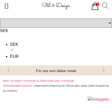
0
Tillbaka
Tillbaka
Alla produkter
Om oss
Överdelar
Köpvillkor
SEK
Underdelar
Kontakta oss
SEK
Accessoarer
EUR
Skor/Stövlar
För oss som älskar mode
HEM
/
KLÄDER
/
STICKADE KLÄDER FÖR DAM
/
STICKADE
TRÖJOR/SWEATSHIRTS
/ ARMYGRÖN FINSTICKAD TRÖJA MED LÅNG ÄRM FR,MARTHA
DU CHATEU