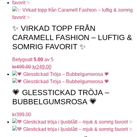
✨ VIRKAD TOPP FRÅN
CARAMELL FASHION – LUFTIG &
SOMRIG FAVORIT ✨
Betygsatt
5.00
av 5
kr
499.00
kr
249.00
💗 GLESSTICKAD TRÖJA –
BUBBELGUMSROSA 💗
kr
399.00