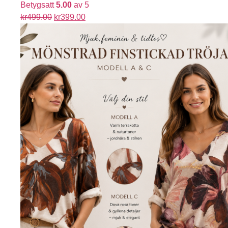
Betygsatt
5.00
av 5
kr
499.00
kr
399.00