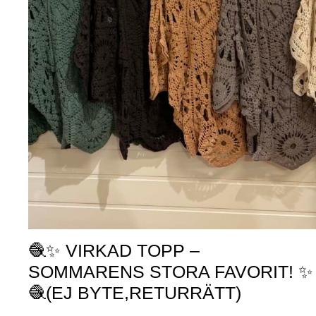
🧶✨ VIRKAD TOPP –
SOMMARENS STORA FAVORIT! ✨
🧶(EJ BYTE,RETURRÄTT)