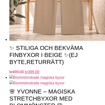
✨ STILIGA OCH BEKVÄMA
FINBYXOR I BEIGE ✨(EJ
BYTE,RETURRÄTT)
kr
499.00
kr
399.00
🌸 YVONNE – MAGISKA
STRETCHBYXOR MED