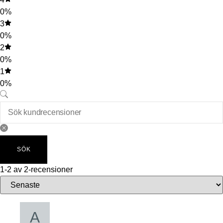
0%
3
0%
2
0%
1
0%
SÖK
1-2 av 2-recensioner