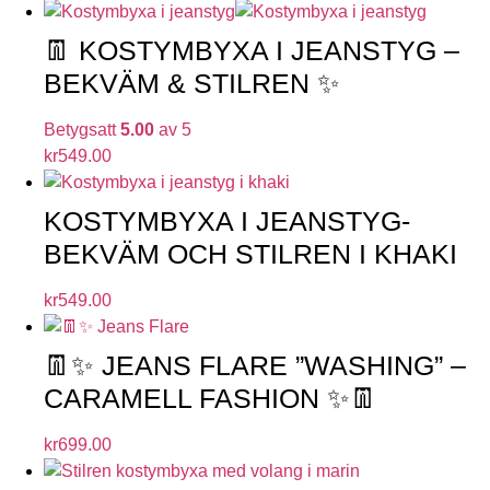
👖 KOSTYMBYXA I JEANSTYG –
BEKVÄM & STILREN ✨
Betygsatt
5.00
av 5
kr
549.00
KOSTYMBYXA I JEANSTYG-
BEKVÄM OCH STILREN I KHAKI
kr
549.00
👖✨ JEANS FLARE ”WASHING” –
CARAMELL FASHION ✨👖
kr
699.00