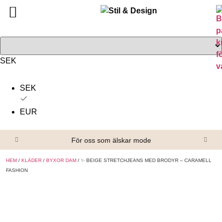
Tillbaka
Tillbaka
Alla produkter
Om oss
Överdelar
Köpvillkor
SEK
Underdelar
Kontakta oss
SEK
Accessoarer
EUR
Skor/Stövlar
För oss som älskar mode
HEM
/
KLÄDER
/
BYXOR DAM
/ ✨ BEIGE STRETCHJEANS MED BRODYR – CARAMELL
FASHION