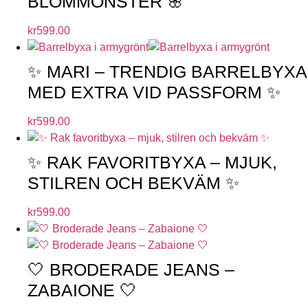
BLOMMÖNSTER 🌸
kr
599.00
✨ MARI – TRENDIG BARRELBYXA
MED EXTRA VID PASSFORM ✨
kr
599.00
✨ RAK FAVORITBYXA – MJUK,
STILREN OCH BEKVÄM ✨
kr
599.00
🤍 BRODERADE JEANS –
ZABAIONE 🤍