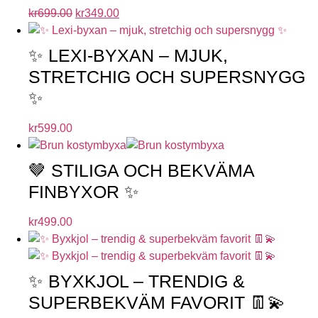
kr
699.00
kr
349.00
✨ LEXI-BYXAN – MJUK,
STRETCHIG OCH SUPERSNYGG
✨
kr
599.00
🤎 STILIGA OCH BEKVÄMA
FINBYXOR ✨
kr
499.00
✨ BYXKJOL – TRENDIG &
SUPERBEKVÄM FAVORIT 👖💫