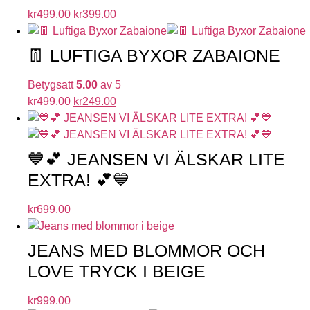
kr
499.00
kr
399.00
👖 LUFTIGA BYXOR ZABAIONE
Betygsatt
5.00
av 5
kr
499.00
kr
249.00
💙💕 JEANSEN VI ÄLSKAR LITE
EXTRA! 💕💙
kr
699.00
JEANS MED BLOMMOR OCH
LOVE TRYCK I BEIGE
kr
999.00