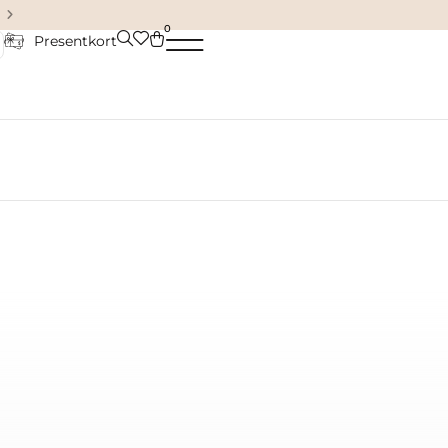
Damkläder & accessoarer
0
Presentkort