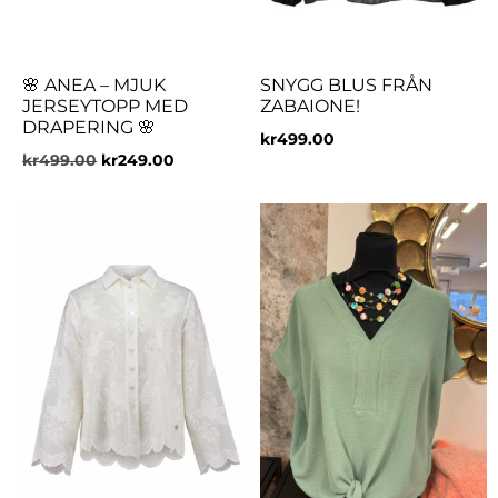
🌸 ANEA – MJUK
SNYGG BLUS FRÅN
JERSEYTOPP MED
ZABAIONE!
DRAPERING 🌸
kr
499.00
kr
499.00
kr
249.00