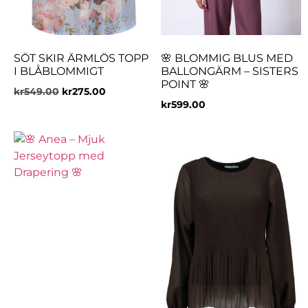
SÖT SKIR ÄRMLÖS TOPP
🌸 BLOMMIG BLUS MED
I BLÅBLOMMIGT
BALLONGÄRM – SISTERS
POINT 🌸
kr
549.00
kr
275.00
kr
599.00