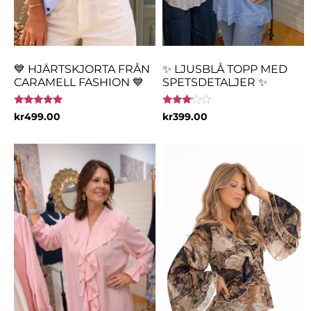
💙 HJÄRTSKJORTA FRÅN
✨ LJUSBLÅ TOPP MED
CARAMELL FASHION 💙
SPETSDETALJER ✨
Betygsatt
Betygsatt
kr
499.00
kr
399.00
5.00
3.00
av 5
av 5