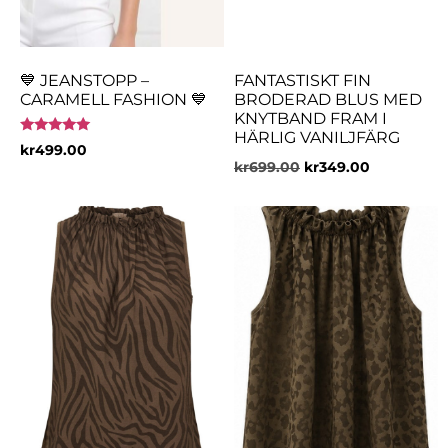
💙 JEANSTOPP –
FANTASTISKT FIN
CARAMELL FASHION 💙
BRODERAD BLUS MED
KNYTBAND FRAM I
HÄRLIG VANILJFÄRG
Betygsatt
kr
499.00
5.00
kr
699.00
kr
349.00
av 5