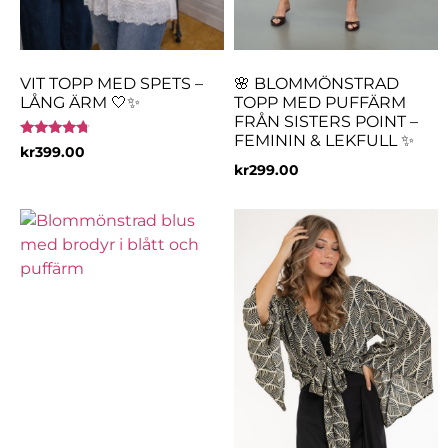
VIT TOPP MED SPETS –
🌸 BLOMMÖNSTRAD
LÅNG ÄRM 🤍✨
TOPP MED PUFFÄRM
FRÅN SISTERS POINT –
FEMININ & LEKFULL ✨
Betygsatt
kr
399.00
4.50
kr
299.00
av 5