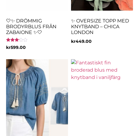
🤍✨ DRÖMMIG
✨ OVERSIZE TOPP MED
BRODYRBLUS FRÅN
KNYTBAND – CHICA
ZABAIONE ✨🤍
LONDON
kr
449.00
Betygsatt
kr
599.00
3.00
av 5