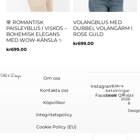
🌸 ROMANTISK
VOLANGBLUS MED
PAISLEYBLUS I VISKOS –
DUBBEL VOLANGÄRM I
BOHEMISK ELEGANS
ROSE GULD
MED WOW-KÄNSLA ✨
kr
699.00
kr
699.00
Om oss
Instagram
Säkra
Kontakta oss
betalningar
©
Facebook
med Qliro
Stil
2026
Köpvillkor
&
Desig
Integritetspolicy
Cookie Policy (EU)
English