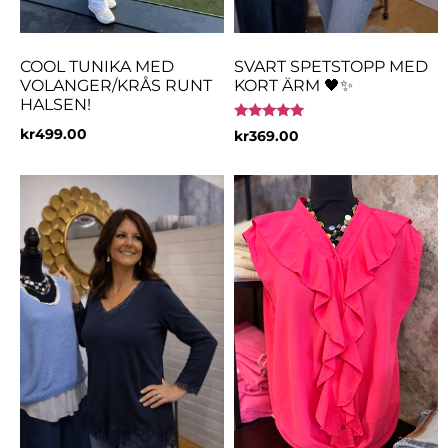
COOL TUNIKA MED
SVART SPETSTOPP MED
VOLANGER/KRÅS RUNT
KORT ÄRM 🖤✨
HALSEN!
Betygsatt
kr
499.00
kr
369.00
5.00
av 5