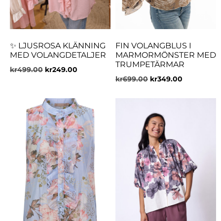
✨ LJUSROSA KLÄNNING
FIN VOLANGBLUS I
MED VOLANGDETALJER
MARMORMÖNSTER MED
TRUMPETÄRMAR
kr
499.00
kr
249.00
kr
699.00
kr
349.00