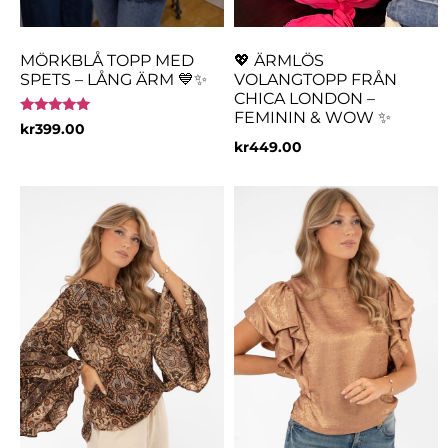
MÖRKBLÅ TOPP MED
💖 ÄRMLÖS
SPETS – LÅNG ÄRM 💙✨
VOLANGTOPP FRÅN
CHICA LONDON –
FEMININ & WOW ✨
Betygsatt
kr
399.00
4.80
kr
449.00
av 5