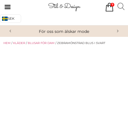
0
Tillbaka
Tillbaka
SEK
Alla produkter
Om oss
För oss som älskar mode
Överdelar
Köpvillkor
HEM
/
KLÄDER
/
BLUSAR FÖR DAM
/ ZEBRAMÖNSTRAD BLUS I SVART
Underdelar
Kontakta oss
Accessoarer
Skor/Stövlar