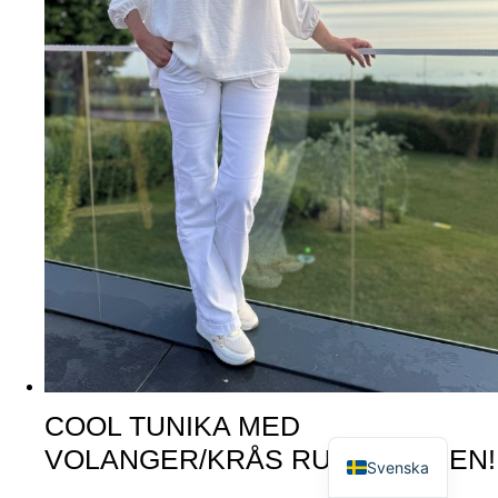
COOL TUNIKA MED
English
VOLANGER/KRÅS RUNT HALSEN!
Svenska