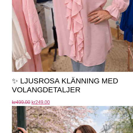
✨ LJUSROSA KLÄNNING MED
VOLANGDETALJER
kr
499.00
kr
249.00