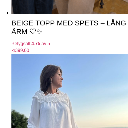
BEIGE TOPP MED SPETS – LÅNG
ÄRM 🤍✨
Betygsatt
4.75
av 5
kr
399.00