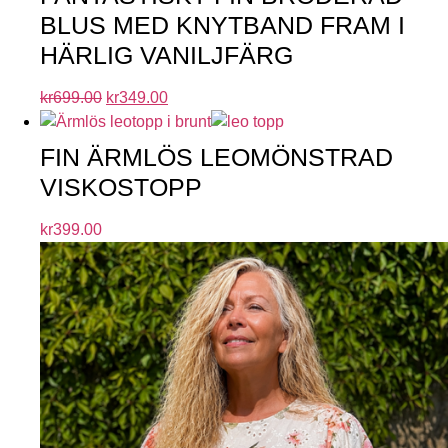
BLUS MED KNYTBAND FRAM I
HÄRLIG VANILJFÄRG
kr
699.00
kr
349.00
FIN ÄRMLÖS LEOMÖNSTRAD
VISKOSTOPP
kr
399.00