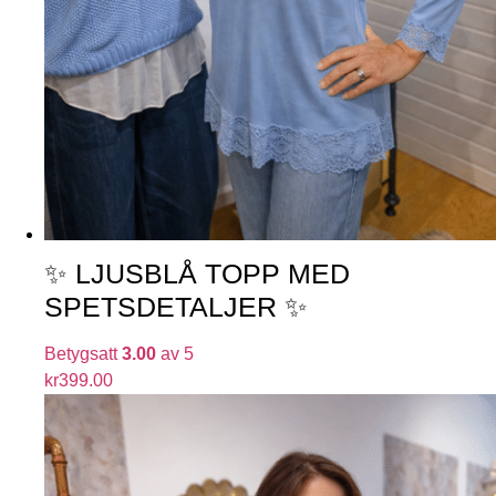
✨ LJUSBLÅ TOPP MED
SPETSDETALJER ✨
Betygsatt
3.00
av 5
kr
399.00