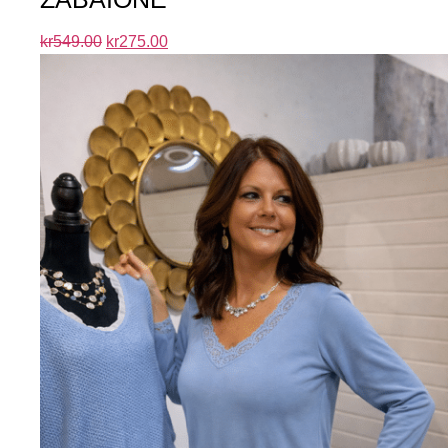
kr
549.00
kr
275.00