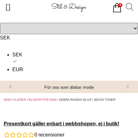
0
Tillbaka
Tillbaka
Alla produkter
Om oss
Överdelar
Köpvillkor
SEK
Underdelar
Kontakta oss
SEK
Accessoarer
EUR
Skor/Stövlar
För oss som älskar mode
HEM
/
KLÄDER
/
BLUSAR FÖR DAM
/ ZEBRA RANDIG BLUS I BEIGA TONER
Presentkort gäller enbart i webbshopen, ej i butik!
0
recensioner