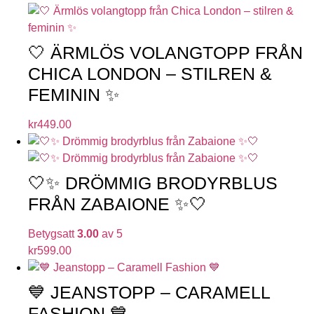
🤍 ÄRMLÖS VOLANGTOPP FRÅN
CHICA LONDON – STILREN &
FEMININ ✨
kr
449.00
🤍✨ DRÖMMIG BRODYRBLUS
FRÅN ZABAIONE ✨🤍
Betygsatt
3.00
av 5
kr
599.00
💙 JEANSTOPP – CARAMELL
FASHION 💙