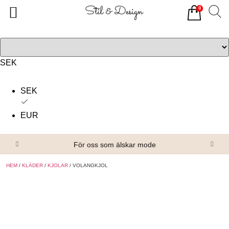
0
Tillbaka
Tillbaka
Alla produkter
Om oss
Överdelar
Köpvillkor
SEK
Underdelar
Kontakta oss
SEK
Accessoarer
EUR
Skor/Stövlar
För oss som älskar mode
HEM
/
KLÄDER
/
KJOLAR
/ VOLANGKJOL