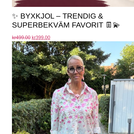
✨ BYXKJOL – TRENDIG &
SUPERBEKVÄM FAVORIT 👖💫
kr
499.00
kr
399.00