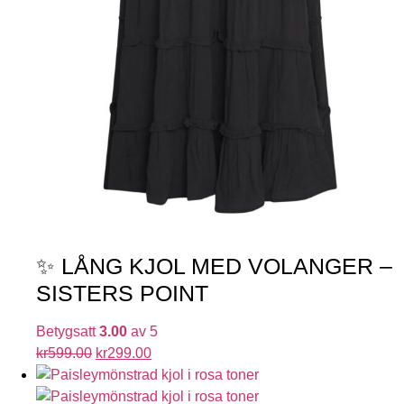
✨ LÅNG KJOL MED VOLANGER –
SISTERS POINT
Betygsatt
3.00
av 5
kr
599.00
kr
299.00