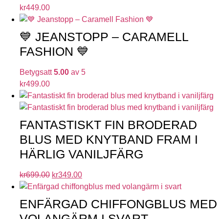
kr
449.00
💙 JEANSTOPP – CARAMELL
FASHION 💙
Betygsatt
5.00
av 5
kr
499.00
FANTASTISKT FIN BRODERAD
BLUS MED KNYTBAND FRAM I
HÄRLIG VANILJFÄRG
kr
699.00
kr
349.00
ENFÄRGAD CHIFFONGBLUS MED
VOLANGÄRM I SVART