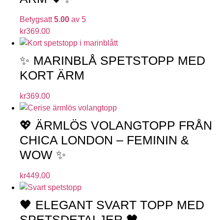
Betygsatt
5.00
av 5
kr
369.00
✨ MARINBLÅ SPETSTOPP MED
KORT ÄRM
kr
369.00
💖 ÄRMLÖS VOLANGTOPP FRÅN
CHICA LONDON – FEMININ &
WOW ✨
kr
449.00
🖤 ELEGANT SVART TOPP MED
SPETSDETALJER 🖤