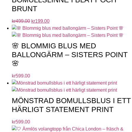
BRUNT
kr
499.00
kr
199.00
🌸 BLOMMIG BLUS MED
BALLONGÄRM – SISTERS POINT
🌸
kr
599.00
MÖNSTRAD BOMULLSBLUS I ETT
HÄRLIGT STATEMENT PRINT
kr
599.00