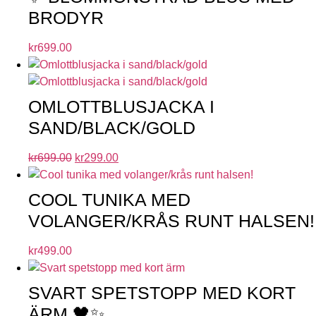
BRODYR
kr
699.00
OMLOTTBLUSJACKA I
SAND/BLACK/GOLD
kr
699.00
kr
299.00
COOL TUNIKA MED
VOLANGER/KRÅS RUNT HALSEN!
kr
499.00
SVART SPETSTOPP MED KORT
ÄRM 🖤✨