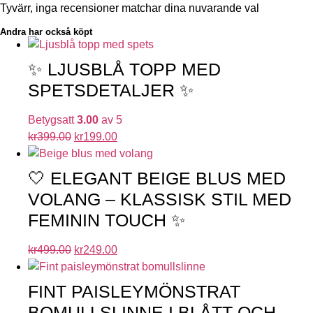
Tyvärr, inga recensioner matchar dina nuvarande val
Andra har också köpt
✨ LJUSBLÅ TOPP MED
SPETSDETALJER ✨
Betygsatt
3.00
av 5
kr
399.00
kr
199.00
🤍 ELEGANT BEIGE BLUS MED
VOLANG – KLASSISK STIL MED
FEMININ TOUCH ✨
kr
499.00
kr
249.00
FINT PAISLEYMÖNSTRAT
BOMULLSLINNE I BLÅTT OCH