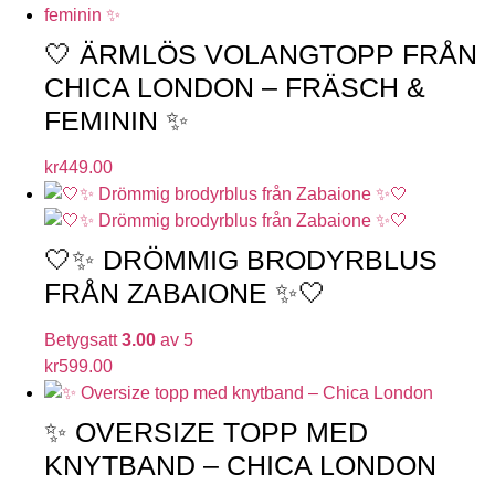
🤍 ÄRMLÖS VOLANGTOPP FRÅN
CHICA LONDON – FRÄSCH &
FEMININ ✨
kr
449.00
🤍✨ DRÖMMIG BRODYRBLUS
FRÅN ZABAIONE ✨🤍
Betygsatt
3.00
av 5
kr
599.00
✨ OVERSIZE TOPP MED
KNYTBAND – CHICA LONDON