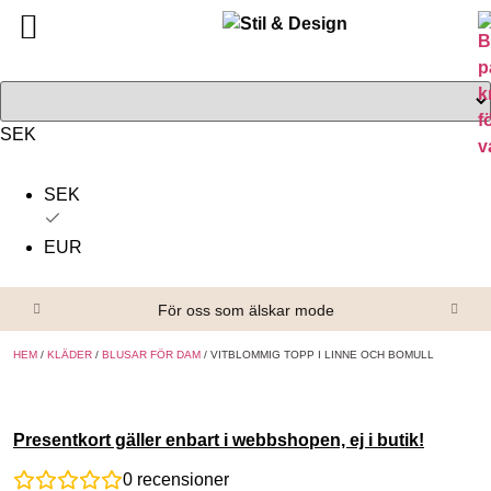
Tillbaka
Tillbaka
Alla produkter
Om oss
Överdelar
Köpvillkor
SEK
Underdelar
Kontakta oss
SEK
Accessoarer
EUR
Skor/Stövlar
För oss som älskar mode
HEM
/
KLÄDER
/
BLUSAR FÖR DAM
/ VITBLOMMIG TOPP I LINNE OCH BOMULL
Presentkort gäller enbart i webbshopen, ej i butik!
0
recensioner