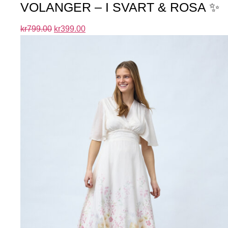
VOLANGER – I SVART & ROSA ✨
kr
799.00
kr
399.00