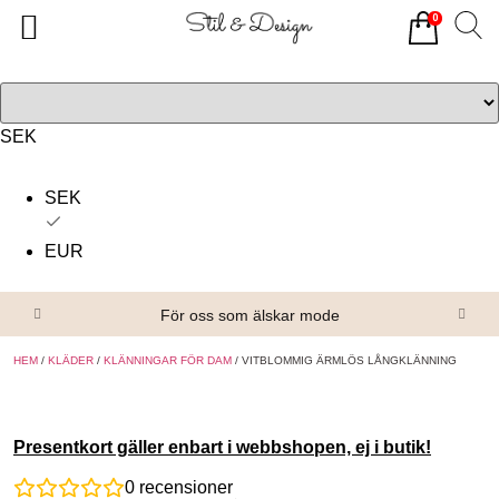
0
Tillbaka
Tillbaka
Alla produkter
Om oss
Överdelar
Köpvillkor
SEK
Underdelar
Kontakta oss
SEK
Accessoarer
EUR
Skor/Stövlar
För oss som älskar mode
HEM
/
KLÄDER
/
KLÄNNINGAR FÖR DAM
/ VITBLOMMIG ÄRMLÖS LÅNGKLÄNNING
Presentkort gäller enbart i webbshopen, ej i butik!
0
recensioner