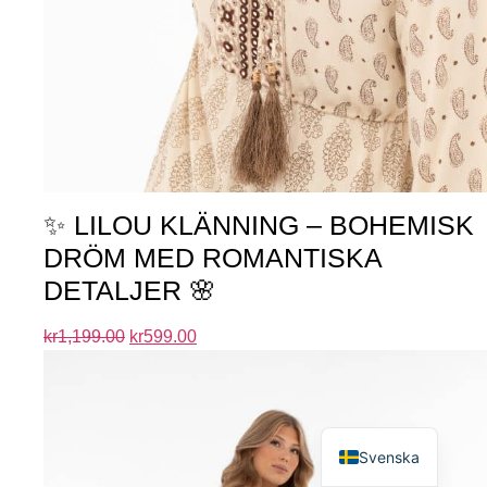
✨ LILOU KLÄNNING – BOHEMISK
DRÖM MED ROMANTISKA
DETALJER 🌸
kr
1,199.00
kr
599.00
English
Svenska