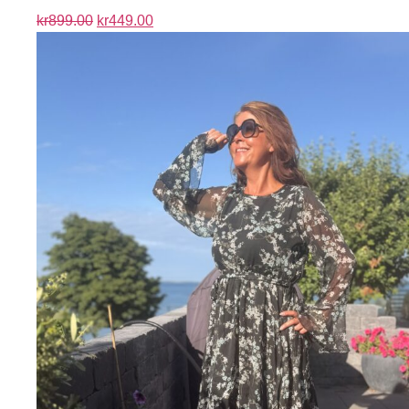
kr
899.00
kr
449.00