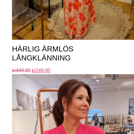
HÄRLIG ÄRMLÖS
LÅNGKLÄNNING
kr
499.00
kr
249.00