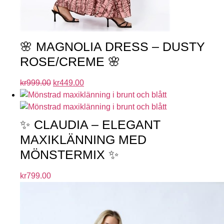
🌸 MAGNOLIA DRESS – DUSTY
ROSE/CREME 🌸
kr
999.00
kr
449.00
✨ CLAUDIA – ELEGANT
MAXIKLÄNNING MED
MÖNSTERMIX ✨
kr
799.00