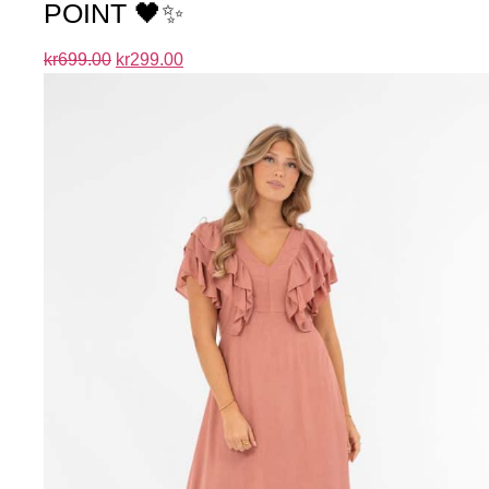
POINT 🖤✨
kr
699.00
kr
299.00