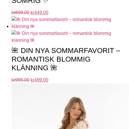
SOMRIG ✨
kr
899.00
kr
449.00
🌺 DIN NYA SOMMARFAVORIT –
ROMANTISK BLOMMIG
KLÄNNING 🌺
kr
999.00
kr
499.00