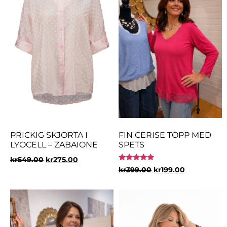
PRICKIG SKJORTA I
FIN CERISE TOPP MED
LYOCELL – ZABAIONE
SPETS
kr
549.00
kr
275.00
Betygsatt
kr
399.00
kr
199.00
5.00
av 5