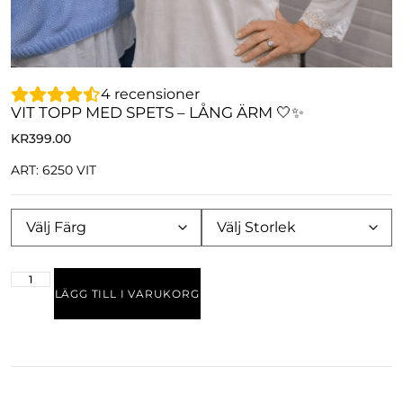
4
recensioner
VIT TOPP MED SPETS – LÅNG ÄRM 🤍✨
KR
399.00
ART: 6250 VIT
LÄGG TILL I VARUKORG