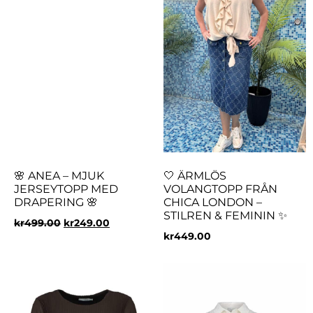
🌸 ANEA – MJUK
🤍 ÄRMLÖS
JERSEYTOPP MED
VOLANGTOPP FRÅN
DRAPERING 🌸
CHICA LONDON –
STILREN & FEMININ ✨
kr
499.00
kr
249.00
kr
449.00