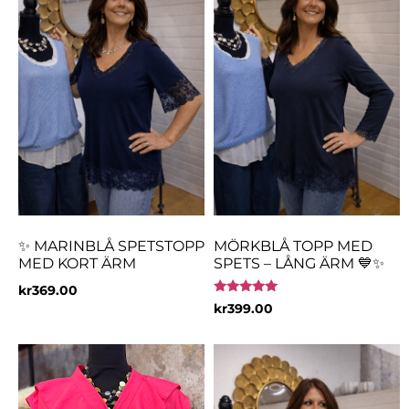
✨ MARINBLÅ SPETSTOPP
MÖRKBLÅ TOPP MED
MED KORT ÄRM
SPETS – LÅNG ÄRM 💙✨
kr
369.00
Betygsatt
kr
399.00
4.80
av 5