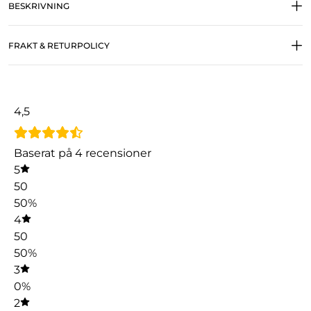
BESKRIVNING
FRAKT & RETURPOLICY
4,5
Baserat på 4 recensioner
5
50
50%
4
50
50%
3
0%
2