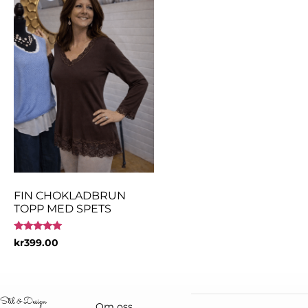
FIN CHOKLADBRUN
TOPP MED SPETS
Betygsatt
kr
399.00
5.00
av 5
Om oss