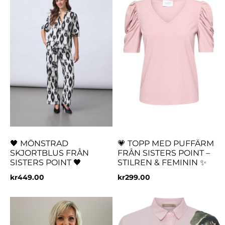
🖤 MÖNSTRAD
💗 TOPP MED PUFFÄRM
SKJORTBLUS FRÅN
FRÅN SISTERS POINT –
SISTERS POINT 🖤
STILREN & FEMININ ✨
kr
449.00
kr
299.00