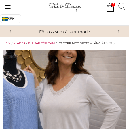
0
Tillbaka
Tillbaka
SEK
Alla produkter
Om oss
För oss som älskar mode
Överdelar
Köpvillkor
HEM
/
KLÄDER
/
BLUSAR FÖR DAM
/ VIT TOPP MED SPETS – LÅNG ÄRM 🤍✨
Underdelar
Kontakta oss
Accessoarer
Skor/Stövlar