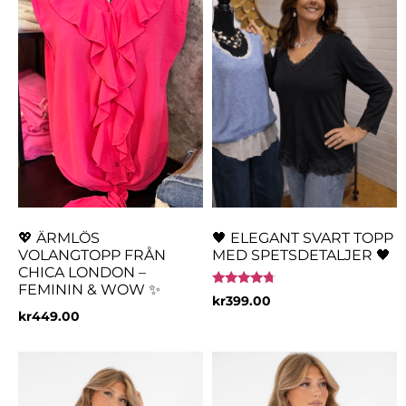
💖 ÄRMLÖS
🖤 ELEGANT SVART TOPP
VOLANGTOPP FRÅN
MED SPETSDETALJER 🖤
CHICA LONDON –
FEMININ & WOW ✨
Betygsatt
kr
399.00
4.50
kr
449.00
av 5