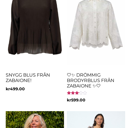
SNYGG BLUS FRÅN
🤍✨ DRÖMMIG
ZABAIONE!
BRODYRBLUS FRÅN
ZABAIONE ✨🤍
kr
499.00
Betygsatt
kr
599.00
3.00
av 5