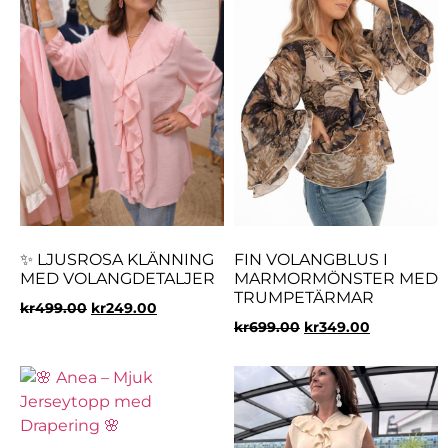
✨ LJUSROSA KLÄNNING
FIN VOLANGBLUS I
MED VOLANGDETALJER
MARMORMÖNSTER MED
TRUMPETÄRMAR
kr
499.00
kr
249.00
kr
699.00
kr
349.00