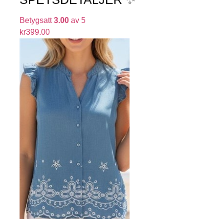
Betygsatt
3.00
av 5
kr
399.00