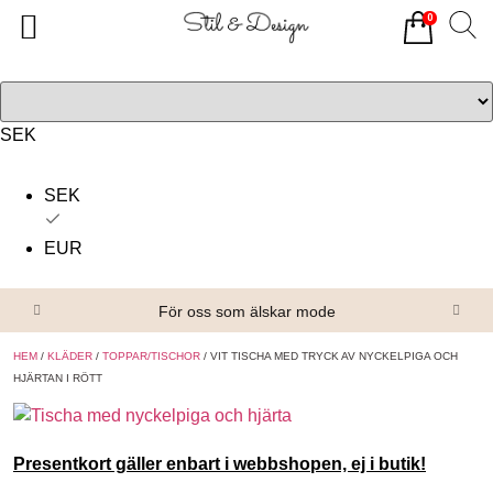
0
Tillbaka
Tillbaka
Alla produkter
Om oss
Överdelar
Köpvillkor
SEK
Underdelar
Kontakta oss
SEK
Accessoarer
EUR
Skor/Stövlar
För oss som älskar mode
HEM
/
KLÄDER
/
TOPPAR/TISCHOR
/ VIT TISCHA MED TRYCK AV NYCKELPIGA OCH
HJÄRTAN I RÖTT
Presentkort gäller enbart i webbshopen, ej i butik!