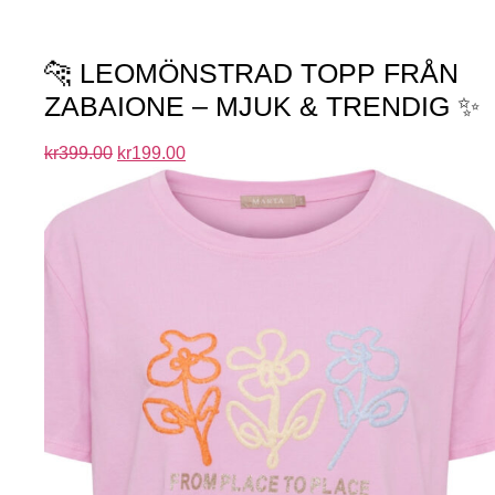
🐆 LEOMÖNSTRAD TOPP FRÅN
ZABAIONE – MJUK & TRENDIG ✨
kr
399.00
kr
199.00