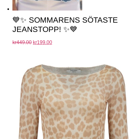
💙✨ SOMMARENS SÖTASTE
JEANSTOPP! ✨💙
kr
449.00
kr
199.00