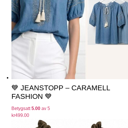
💙 JEANSTOPP – CARAMELL
FASHION 💙
Betygsatt
5.00
av 5
kr
499.00