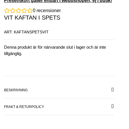
Presentkort gäller enbart i webbshopen, ej i butik!
0
recensioner
VIT KAFTAN I SPETS
ART: KAFTANSPETSVIT
Denna produkt är för närvarande slut i lager och är inte
tillgänglig.
BESKRIVNING
FRAKT & RETURPOLICY