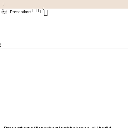
Damkläder & accessoarer
0
Presentkort
K
R