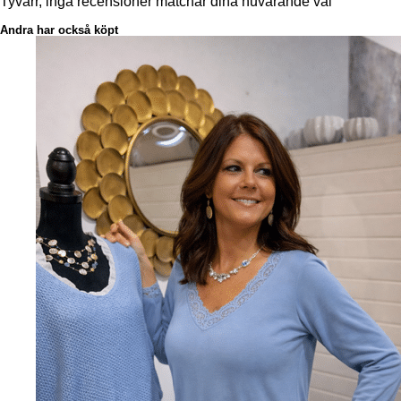
Tyvärr, inga recensioner matchar dina nuvarande val
Andra har också köpt