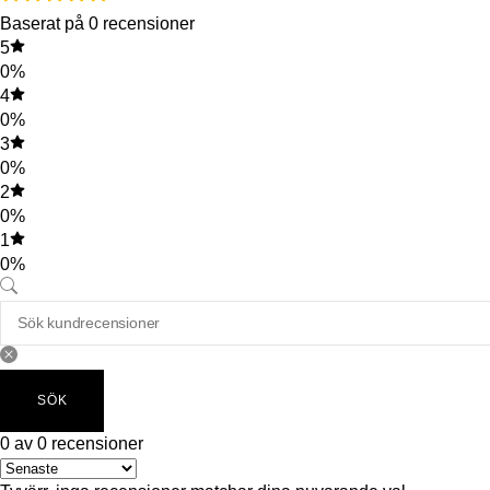
Baserat på 0 recensioner
5
0%
4
0%
3
0%
2
0%
1
0%
SÖK
0 av 0 recensioner