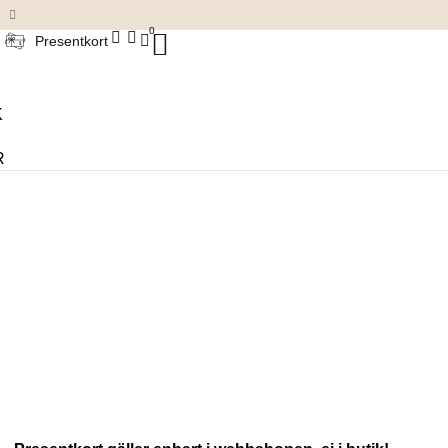
Damkläder & accessoarer
0
Presentkort
K
R