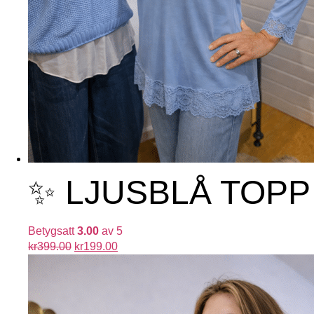
✨ LJUSBLÅ TOPP
Betygsatt
3.00
av 5
kr
399.00
kr
199.00