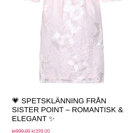
💗 SPETSKLÄNNING FRÅN
SISTER POINT – ROMANTISK &
ELEGANT ✨
kr
999.00
kr
399.00