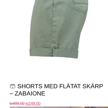
🩳 SHORTS MED FLÄTAT SKÄRP
– ZABAIONE
kr
499.00
kr
249.00