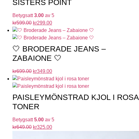
SISTERS POINT
Betygsatt
3.00
av 5
kr
599.00
kr
299.00
🤍 BRODERADE JEANS –
ZABAIONE 🤍
kr
699.00
kr
349.00
PAISLEYMÖNSTRAD KJOL I ROSA
TONER
Betygsatt
5.00
av 5
kr
649.00
kr
325.00