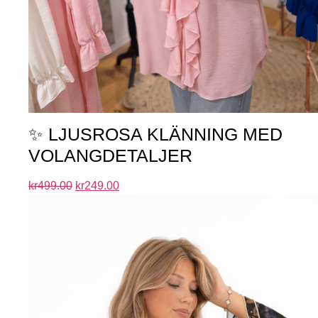
✨ LJUSROSA KLÄNNING MED
VOLANGDETALJER
kr
499.00
kr
249.00