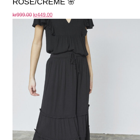
ROSE/CREME 🌸
kr
999.00
kr
449.00