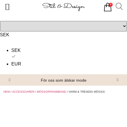
0
Tillbaka
Tillbaka
Alla produkter
Om oss
Överdelar
Köpvillkor
SEK
Underdelar
Kontakta oss
SEK
Accessoarer
EUR
Skor/Stövlar
För oss som älskar mode
HEM
/
ACCESSOARER
/
MÖSSOR/PANNBAND
/ VARM & TRENDIG MÖSSA!