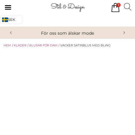
0
Tillbaka
Tillbaka
SEK
Alla produkter
Om oss
För oss som älskar mode
Överdelar
Köpvillkor
HEM
/
KLÄDER
/
BLUSAR FÖR DAM
/ VACKER SATINBLUS MED BLING
Underdelar
Kontakta oss
Accessoarer
Skor/Stövlar