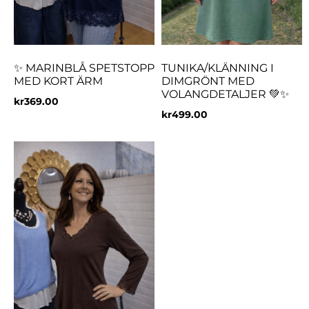
✨ MARINBLÅ SPETSTOPP
TUNIKA/KLÄNNING I
MED KORT ÄRM
DIMGRÖNT MED
VOLANGDETALJER 💚✨
kr
369.00
kr
499.00