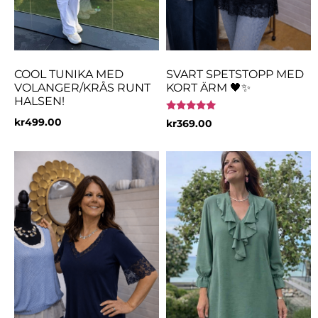
COOL TUNIKA MED
SVART SPETSTOPP MED
VOLANGER/KRÅS RUNT
KORT ÄRM 🖤✨
HALSEN!
Betygsatt
kr
499.00
kr
369.00
5.00
av 5