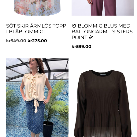
SÖT SKIR ÄRMLÖS TOPP
🌸 BLOMMIG BLUS MED
I BLÅBLOMMIGT
BALLONGÄRM – SISTERS
POINT 🌸
kr
549.00
kr
275.00
kr
599.00