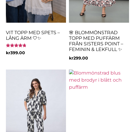
VIT TOPP MED SPETS –
🌸 BLOMMÖNSTRAD
LÅNG ÄRM 🤍✨
TOPP MED PUFFÄRM
FRÅN SISTERS POINT –
FEMININ & LEKFULL ✨
Betygsatt
kr
399.00
4.50
kr
299.00
av 5