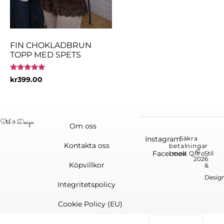
FIN CHOKLADBRUN
TOPP MED SPETS
Betygsatt
kr
399.00
5.00
av 5
Om oss
Instagram
Säkra
Kontakta oss
betalningar
©
Facebook
med Qliro
Stil
2026
Köpvillkor
&
Desig
Integritetspolicy
Cookie Policy (EU)
English