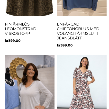
FIN ÄRMLÖS
ENFÄRGAD
LEOMÖNSTRAD
CHIFFONGBLUS MED
VISKOSTOPP
VOLANG I ÄRMSLUT I
JEANSBLÅTT
kr
399.00
kr
599.00