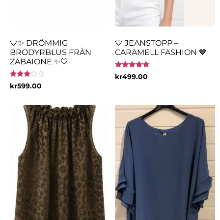
🤍✨ DRÖMMIG
💙 JEANSTOPP –
BRODYRBLUS FRÅN
CARAMELL FASHION 💙
ZABAIONE ✨🤍
Betygsatt
kr
499.00
5.00
Betygsatt
kr
599.00
av 5
3.00
av 5