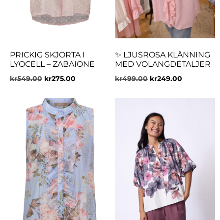
PRICKIG SKJORTA I
✨ LJUSROSA KLÄNNING
LYOCELL – ZABAIONE
MED VOLANGDETALJER
kr
549.00
kr
275.00
kr
499.00
kr
249.00