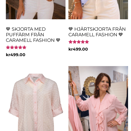
🤎 SKJORTA MED
💙 HJÄRTSKJORTA FRÅN
PUFFÄRM FRÅN
CARAMELL FASHION 💙
CARAMELL FASHION 🤎
Betygsatt
kr
499.00
5.00
Betygsatt
kr
499.00
av 5
5.00
av 5