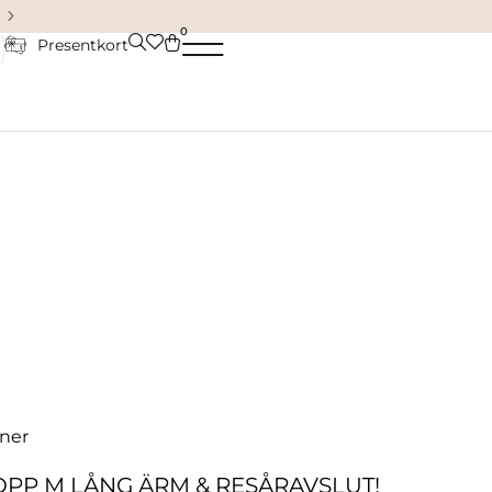
Damkläder & accessoarer
0
Presentkort
ner
OPP M LÅNG ÄRM & RESÅRAVSLUT!