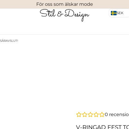
För oss som älskar mode
SEK
ESÅRAVSLUT!
0
recensio
V-RINGAD FEST T