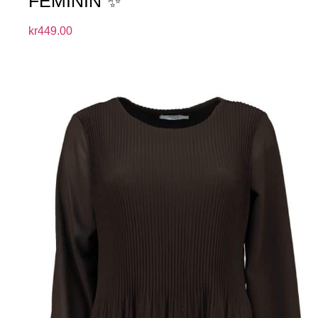
FEMININ ✨
kr
449.00