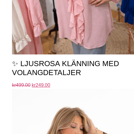
✨ LJUSROSA KLÄNNING MED
VOLANGDETALJER
kr
499.00
kr
249.00