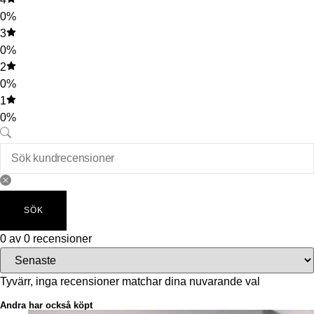
0%
3
0%
2
0%
1
0%
SÖK
0 av 0 recensioner
Tyvärr, inga recensioner matchar dina nuvarande val
Andra har också köpt