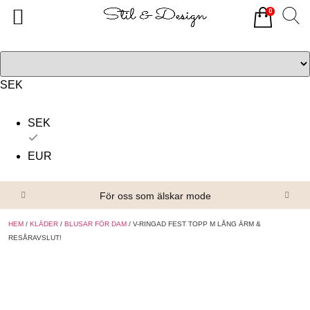
0
Tillbaka
Tillbaka
Alla produkter
Om oss
Överdelar
Köpvillkor
SEK
Underdelar
Kontakta oss
SEK
Accessoarer
EUR
Skor/Stövlar
För oss som älskar mode
HEM
/
KLÄDER
/
BLUSAR FÖR DAM
/ V-RINGAD FEST TOPP M LÅNG ÄRM &
RESÅRAVSLUT!