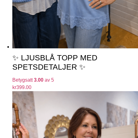
✨ LJUSBLÅ TOPP MED
SPETSDETALJER ✨
Betygsatt
3.00
av 5
kr
399.00