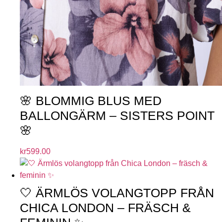
🌸 BLOMMIG BLUS MED
BALLONGÄRM – SISTERS POINT
🌸
kr
599.00
🤍 ÄRMLÖS VOLANGTOPP FRÅN
CHICA LONDON – FRÄSCH &