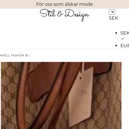
För oss som älskar mode
SEK
SE
EU
AMELL FASHION 👖✨