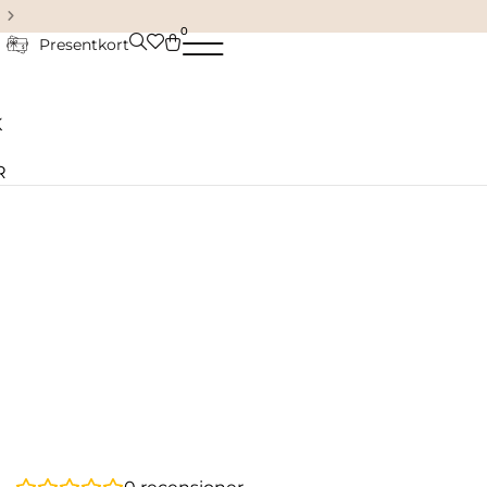
Damkläder & accessoarer
0
Presentkort
K
R