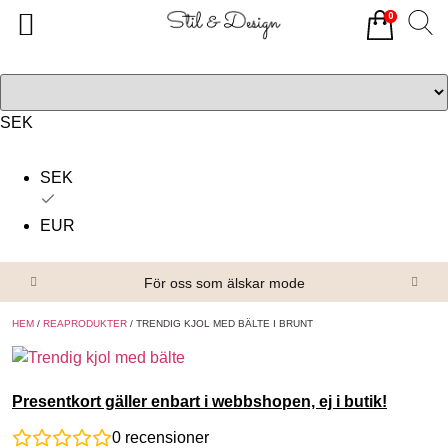
0
Tillbaka
Tillbaka
Alla produkter
Om oss
Överdelar
Köpvillkor
SEK
Underdelar
Kontakta oss
SEK
Accessoarer
EUR
Skor/Stövlar
För oss som älskar mode
HEM
/
REAPRODUKTER
/ TRENDIG KJOL MED BÄLTE I BRUNT
Presentkort gäller enbart i webbshopen, ej i butik!
0
recensioner