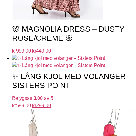
🌸 MAGNOLIA DRESS – DUSTY
ROSE/CREME 🌸
kr
999.00
kr
449.00
✨ LÅNG KJOL MED VOLANGER –
SISTERS POINT
Betygsatt
3.00
av 5
kr
599.00
kr
299.00