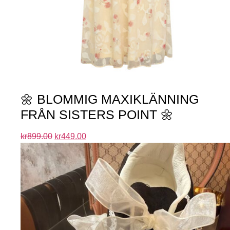
🌼 BLOMMIG MAXIKLÄNNING
FRÅN SISTERS POINT 🌼
kr
899.00
kr
449.00