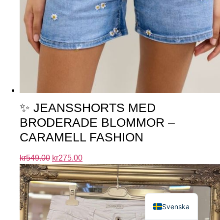
✨ JEANSSHORTS MED
BRODERADE BLOMMOR –
CARAMELL FASHION
kr
549.00
kr
275.00
English
Svenska