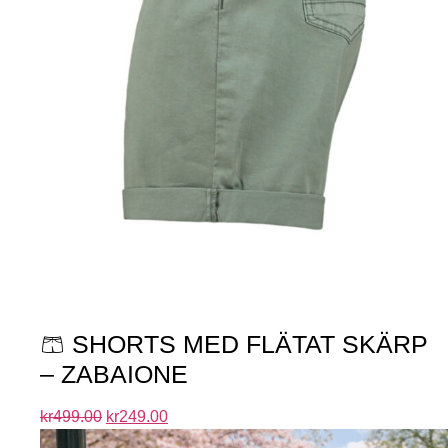
🩳 SHORTS MED FLÄTAT SKÄRP
– ZABAIONE
kr
499.00
kr
249.00