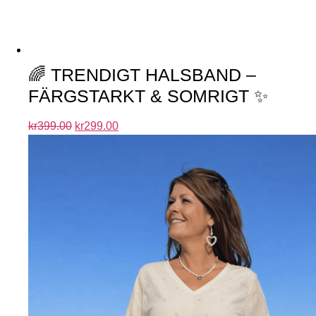
🌈 TRENDIGT HALSBAND –
FÄRGSTARKT & SOMRIGT ✨
kr
399.00
kr
299.00