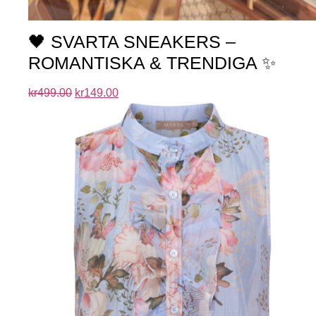
🖤 SVARTA SNEAKERS –
ROMANTISKA & TRENDIGA ✨
kr
499.00
kr
149.00