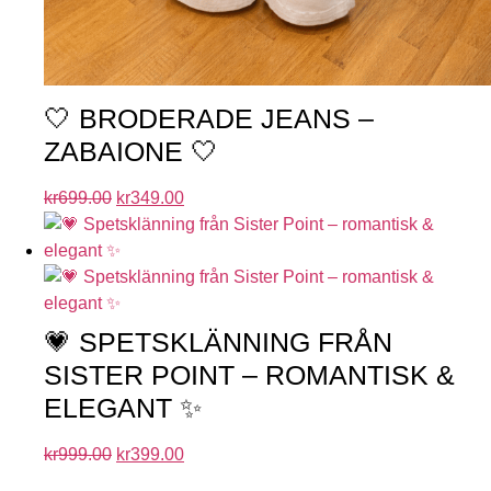
🤍 BRODERADE JEANS –
ZABAIONE 🤍
kr
699.00
kr
349.00
💗 SPETSKLÄNNING FRÅN
SISTER POINT – ROMANTISK &
ELEGANT ✨
kr
999.00
kr
399.00