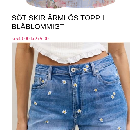
SÖT SKIR ÄRMLÖS TOPP I
BLÅBLOMMIGT
kr
549.00
kr
275.00