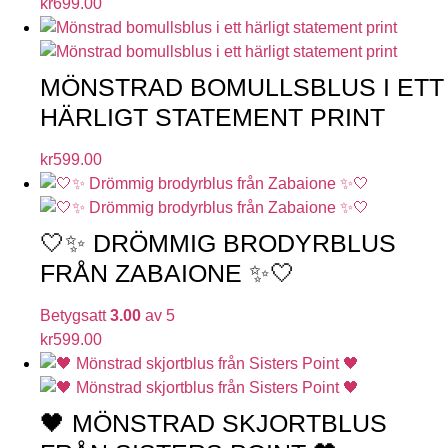
kr
699.00
MÖNSTRAD BOMULLSBLUS I ETT
HÄRLIGT STATEMENT PRINT
kr
599.00
🤍✨ DRÖMMIG BRODYRBLUS
FRÅN ZABAIONE ✨🤍
Betygsatt
3.00
av 5
kr
599.00
🖤 MÖNSTRAD SKJORTBLUS