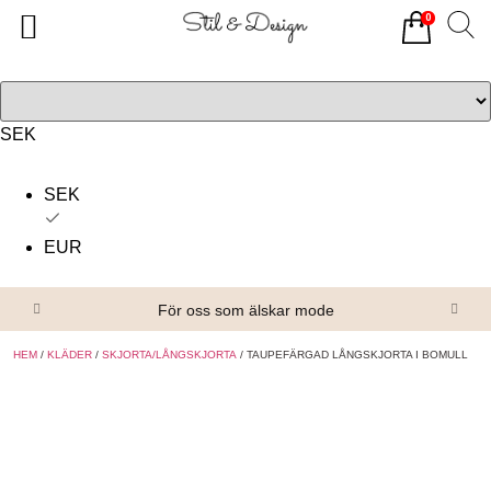
0
Tillbaka
Tillbaka
Alla produkter
Om oss
Överdelar
Köpvillkor
SEK
Underdelar
Kontakta oss
SEK
Accessoarer
EUR
Skor/Stövlar
För oss som älskar mode
HEM
/
KLÄDER
/
SKJORTA/LÅNGSKJORTA
/ TAUPEFÄRGAD LÅNGSKJORTA I BOMULL