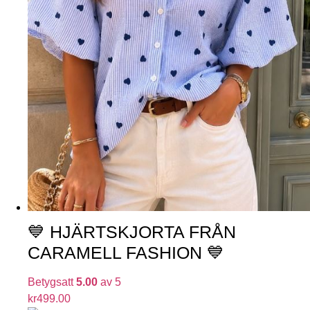
💙 HJÄRTSKJORTA FRÅN
CARAMELL FASHION 💙
Betygsatt
5.00
av 5
kr
499.00