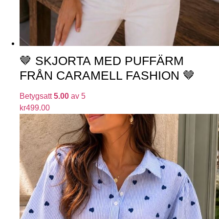
🤎 SKJORTA MED PUFFÄRM
FRÅN CARAMELL FASHION 🤎
Betygsatt
5.00
av 5
kr
499.00