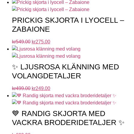
PRICKIG SKJORTA I LYOCELL –
ZABAIONE
kr
549.00
kr
275.00
✨ LJUSROSA KLÄNNING MED
VOLANGDETALJER
kr
499.00
kr
249.00
💙 RANDIG SKJORTA MED
VACKRA BRODERIDETALJER ✨