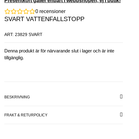
Presentkort gäller enbart i webbshopen, ej i butik!
0
recensioner
SVART VATTENFALLSTOPP
ART: 23829 SVART
Denna produkt är för närvarande slut i lager och är inte
tillgänglig.
BESKRIVNING
FRAKT & RETURPOLICY