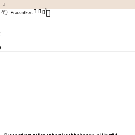
Damkläder & accessoarer
0
Presentkort
K
R