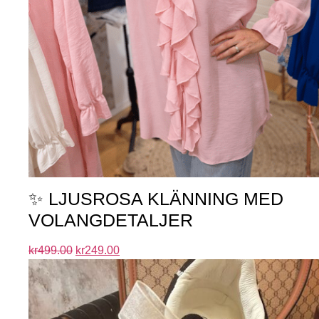
✨ LJUSROSA KLÄNNING MED
VOLANGDETALJER
kr
499.00
kr
249.00