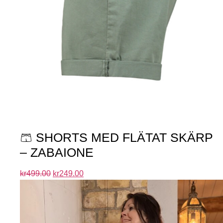
🩳 SHORTS MED FLÄTAT SKÄRP
– ZABAIONE
kr
499.00
kr
249.00