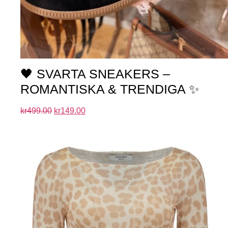
🖤 SVARTA SNEAKERS –
ROMANTISKA & TRENDIGA ✨
kr
499.00
kr
149.00