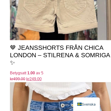
🤎 JEANSSHORTS FRÅN CHICA
LONDON – STILRENA & SOMRIGA
✨
Betygsatt
1.00
av 5
kr
499.00
kr
249.00
English
Svenska