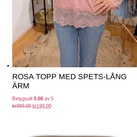
ROSA TOPP MED SPETS-LÅNG
ÄRM
Betygsatt
5.00
av 5
kr
399.00
kr
199.00