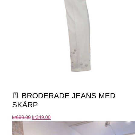
👖 BRODERADE JEANS MED
SKÄRP
kr
699.00
kr
349.00