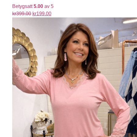
Betygsatt
5.00
av 5
kr
399.00
kr
199.00