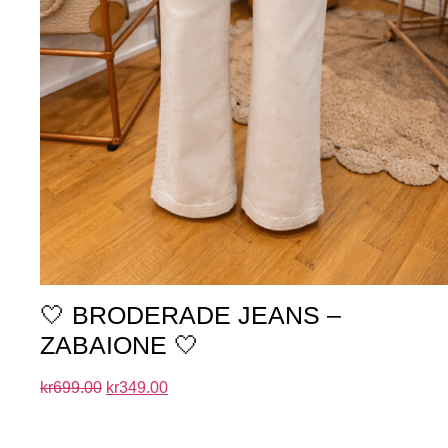
🤍 BRODERADE JEANS –
ZABAIONE 🤍
kr
699.00
kr
349.00