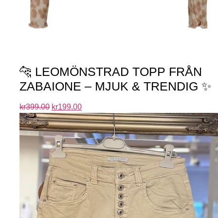
🐆 LEOMÖNSTRAD TOPP FRÅN
ZABAIONE – MJUK & TRENDIG ✨
kr
399.00
kr
199.00