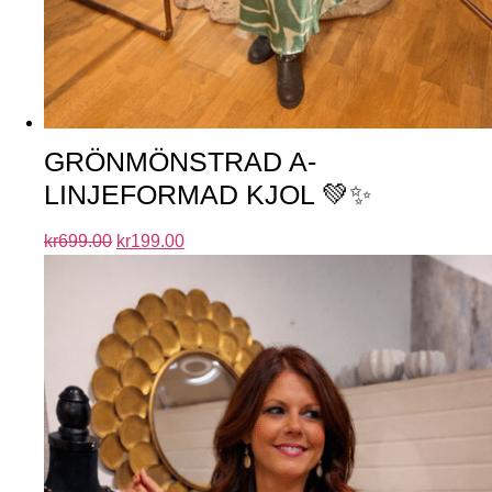
GRÖNMÖNSTRAD A-
LINJEFORMAD KJOL 💚✨
kr
699.00
kr
199.00