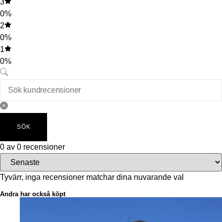
3
0%
2
0%
1
0%
SÖK
0 av 0 recensioner
Tyvärr, inga recensioner matchar dina nuvarande val
Andra har också köpt