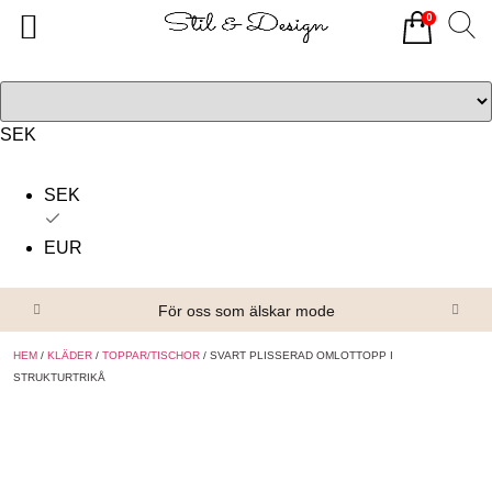
0
Tillbaka
Tillbaka
Alla produkter
Om oss
Överdelar
Köpvillkor
SEK
Underdelar
Kontakta oss
SEK
Accessoarer
EUR
Skor/Stövlar
För oss som älskar mode
HEM
/
KLÄDER
/
TOPPAR/TISCHOR
/ SVART PLISSERAD OMLOTTOPP I
STRUKTURTRIKÅ