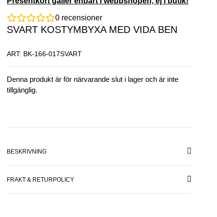
Presentkort gäller enbart i webbshopen, ej i butik!
0
recensioner
SVART KOSTYMBYXA MED VIDA BEN
ART: BK-166-017SVART
Denna produkt är för närvarande slut i lager och är inte
tillgänglig.
BESKRIVNING
FRAKT & RETURPOLICY