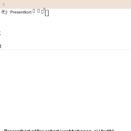
Damkläder & accessoarer
0
Presentkort
K
R