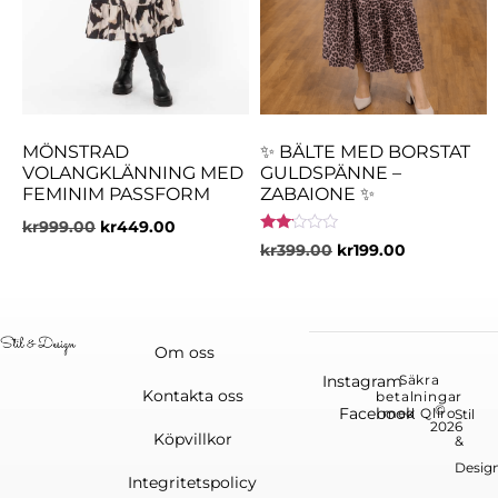
MÖNSTRAD
✨ BÄLTE MED BORSTAT
VOLANGKLÄNNING MED
GULDSPÄNNE –
FEMINIM PASSFORM
ZABAIONE ✨
kr
999.00
kr
449.00
Betygsatt
kr
399.00
kr
199.00
2.00
av 5
Om oss
Instagram
Säkra
Kontakta oss
betalningar
©
Facebook
med Qliro
Stil
2026
Köpvillkor
&
Desig
Integritetspolicy