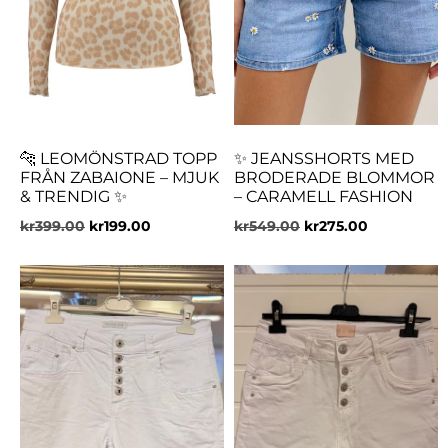
🐆 LEOMÖNSTRAD TOPP
✨ JEANSSHORTS MED
FRÅN ZABAIONE – MJUK
BRODERADE BLOMMOR
& TRENDIG ✨
– CARAMELL FASHION
kr
399.00
kr
199.00
kr
549.00
kr
275.00