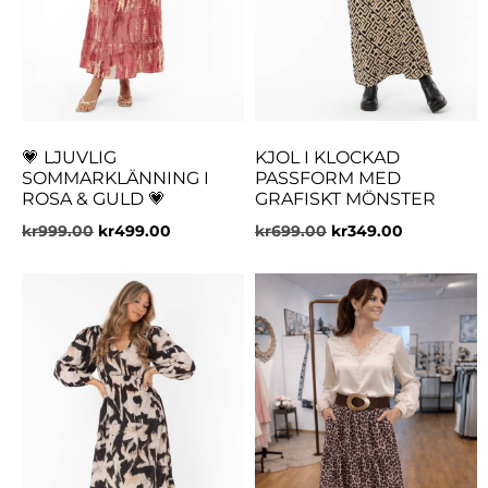
💗 LJUVLIG
KJOL I KLOCKAD
SOMMARKLÄNNING I
PASSFORM MED
ROSA & GULD 💗
GRAFISKT MÖNSTER
kr
999.00
kr
499.00
kr
699.00
kr
349.00