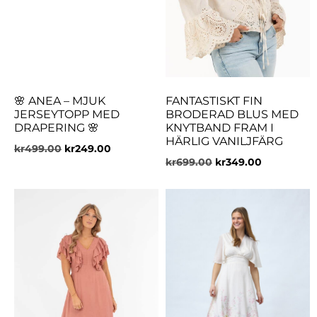
🌸 ANEA – MJUK
FANTASTISKT FIN
JERSEYTOPP MED
BRODERAD BLUS MED
DRAPERING 🌸
KNYTBAND FRAM I
HÄRLIG VANILJFÄRG
kr
499.00
kr
249.00
kr
699.00
kr
349.00