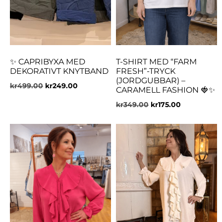
✨ CAPRIBYXA MED
T-SHIRT MED “FARM
DEKORATIVT KNYTBAND
FRESH”-TRYCK
(JORDGUBBAR) –
kr
499.00
kr
249.00
CARAMELL FASHION 🍓✨
kr
349.00
kr
175.00