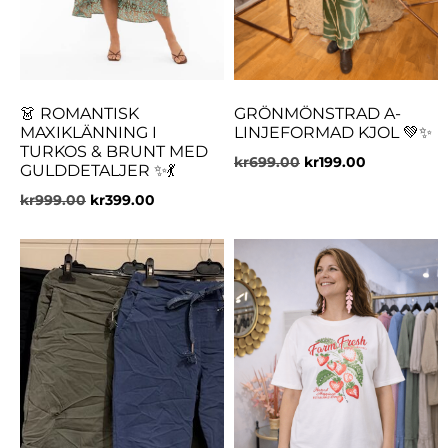
👗 ROMANTISK
GRÖNMÖNSTRAD A-
MAXIKLÄNNING I
LINJEFORMAD KJOL 💚✨
TURKOS & BRUNT MED
kr
699.00
kr
199.00
GULDDETALJER ✨💃
kr
999.00
kr
399.00