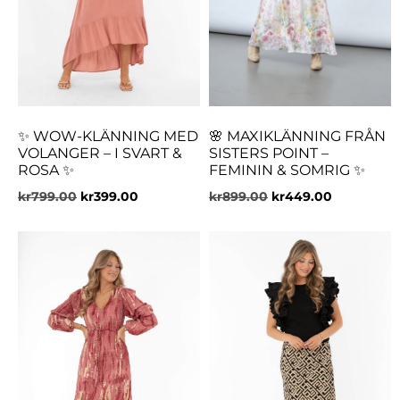
✨ WOW-KLÄNNING MED
🌸 MAXIKLÄNNING FRÅN
VOLANGER – I SVART &
SISTERS POINT –
ROSA ✨
FEMININ & SOMRIG ✨
kr
799.00
kr
399.00
kr
899.00
kr
449.00