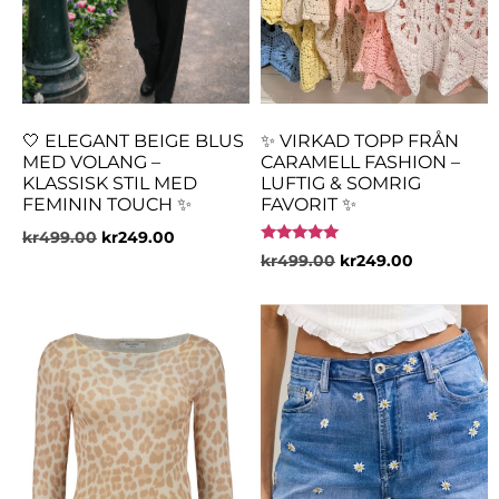
🤍 ELEGANT BEIGE BLUS
✨ VIRKAD TOPP FRÅN
MED VOLANG –
CARAMELL FASHION –
KLASSISK STIL MED
LUFTIG & SOMRIG
FEMININ TOUCH ✨
FAVORIT ✨
kr
499.00
kr
249.00
Betygsatt
kr
499.00
kr
249.00
5.00
av 5