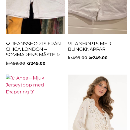
🤍 JEANSSHORTS FRÅN
VITA SHORTS MED
CHICA LONDON –
BLINGKNAPPAR
SOMMARENS MÅSTE ✨
kr
499.00
kr
249.00
kr
499.00
kr
249.00