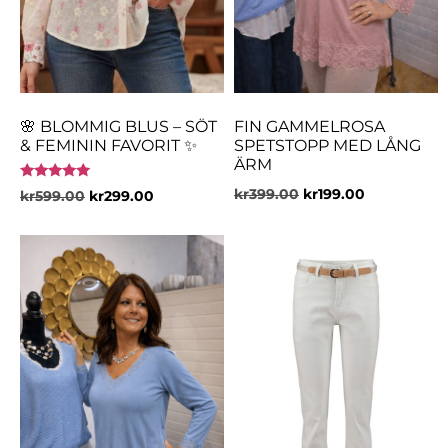
🌸 BLOMMIG BLUS – SÖT
FIN GAMMELROSA
& FEMININ FAVORIT ✨
SPETSTOPP MED LÅNG
ÄRM
Betygsatt
kr
399.00
kr
199.00
kr
599.00
kr
299.00
5.00
av 5