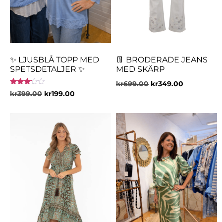
✨ LJUSBLÅ TOPP MED
👖 BRODERADE JEANS
SPETSDETALJER ✨
MED SKÄRP
kr
699.00
kr
349.00
Betygsatt
kr
399.00
kr
199.00
3.00
av 5