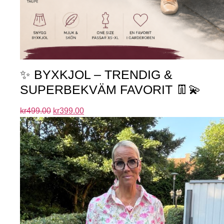
✨ BYXKJOL – TRENDIG &
SUPERBEKVÄM FAVORIT 👖💫
kr
499.00
kr
399.00