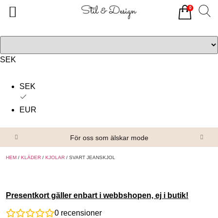
0
Tillbaka
Tillbaka
Alla produkter
Om oss
Överdelar
Köpvillkor
SEK
Underdelar
Kontakta oss
SEK
Accessoarer
EUR
Skor/Stövlar
För oss som älskar mode
HEM
/
KLÄDER
/
KJOLAR
/ SVART JEANSKJOL
Presentkort gäller enbart i webbshopen, ej i butik!
0
recensioner