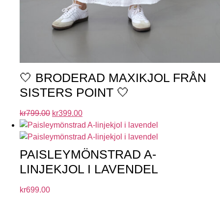
🤍 BRODERAD MAXIKJOL FRÅN
SISTERS POINT 🤍
kr
799.00
kr
399.00
PAISLEYMÖNSTRAD A-
LINJEKJOL I LAVENDEL
kr
699.00