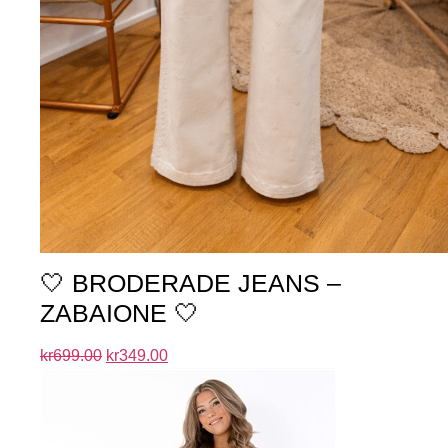
🤍 BRODERADE JEANS –
ZABAIONE 🤍
kr
699.00
kr
349.00