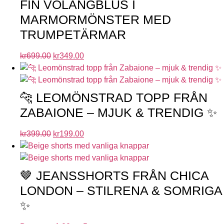
FIN VOLANGBLUS I
MARMORMÖNSTER MED
TRUMPETÄRMAR
kr
699.00
kr
349.00
🐆 LEOMÖNSTRAD TOPP FRÅN
ZABAIONE – MJUK & TRENDIG ✨
kr
399.00
kr
199.00
🤎 JEANSSHORTS FRÅN CHICA
LONDON – STILRENA & SOMRIGA
✨