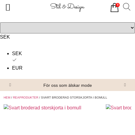
0
Tillbaka
Tillbaka
Alla produkter
Om oss
Överdelar
Köpvillkor
SEK
Underdelar
Kontakta oss
SEK
Accessoarer
EUR
Skor/Stövlar
För oss som älskar mode
HEM
/
REAPRODUKTER
/ SVART BRODERAD STORSKJORTA I BOMULL