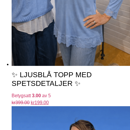
✨ LJUSBLÅ TOPP MED
SPETSDETALJER ✨
Betygsatt
3.00
av 5
kr
399.00
kr
199.00