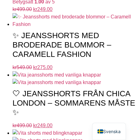
Betygsatt
1.00
av 5
kr
499.00
kr
249.00
✨ JEANSSHORTS MED
BRODERADE BLOMMOR –
CARAMELL FASHION
kr
549.00
kr
275.00
🤍 JEANSSHORTS FRÅN CHICA
LONDON – SOMMARENS MÅSTE
✨
English
kr
499.00
kr
249.00
Svenska