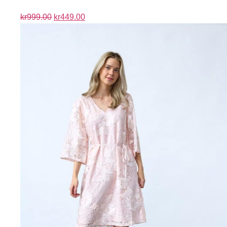
kr
999.00
kr
449.00