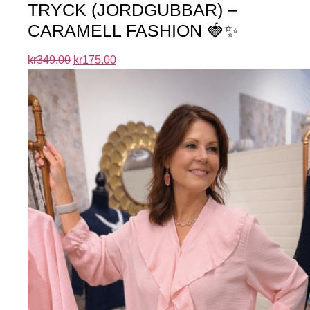
TRYCK (JORDGUBBAR) –
CARAMELL FASHION 🍓✨
kr
349.00
kr
175.00