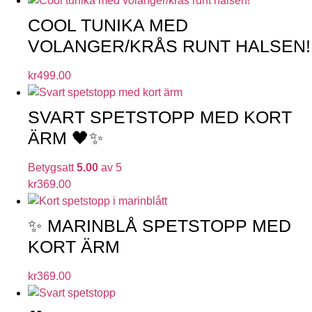
COOL TUNIKA MED
VOLANGER/KRÅS RUNT HALSEN!
kr
499.00
SVART SPETSTOPP MED KORT
ÄRM 🖤✨
Betygsatt
5.00
av 5
kr
369.00
✨ MARINBLÅ SPETSTOPP MED
KORT ÄRM
kr
369.00