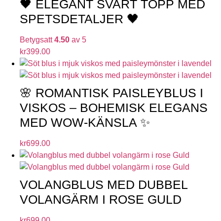
🖤 ELEGANT SVART TOPP MED
SPETSDETALJER 🖤
Betygsatt
4.50
av 5
kr
399.00
🌸 ROMANTISK PAISLEYBLUS I
VISKOS – BOHEMISK ELEGANS
MED WOW-KÄNSLA ✨
kr
699.00
VOLANGBLUS MED DUBBEL
VOLANGÄRM I ROSE GULD
kr
699.00