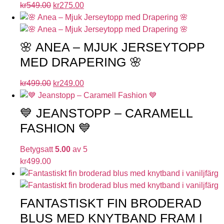
kr
549.00
kr
275.00
🌸 ANEA – MJUK JERSEYTOPP
MED DRAPERING 🌸
kr
499.00
kr
249.00
💙 JEANSTOPP – CARAMELL
FASHION 💙
Betygsatt
5.00
av 5
kr
499.00
FANTASTISKT FIN BRODERAD
BLUS MED KNYTBAND FRAM I