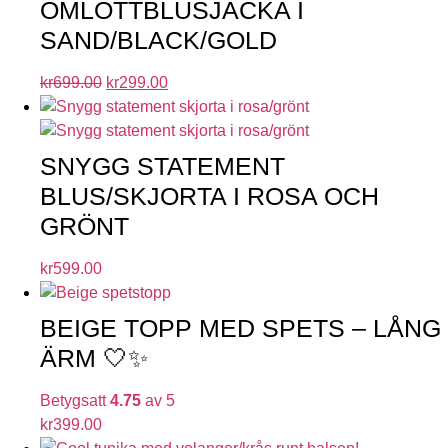
OMLOTTBLUSJACKA I
SAND/BLACK/GOLD
kr
699.00
kr
299.00
SNYGG STATEMENT
BLUS/SKJORTA I ROSA OCH
GRÖNT
kr
599.00
BEIGE TOPP MED SPETS – LÅNG
ÄRM 🤍✨
Betygsatt
4.75
av 5
kr
399.00