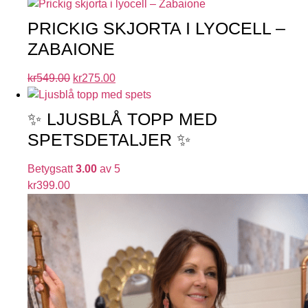
PRICKIG SKJORTA I LYOCELL –
ZABAIONE
kr
549.00
kr
275.00
✨ LJUSBLÅ TOPP MED
SPETSDETALJER ✨
Betygsatt
3.00
av 5
kr
399.00