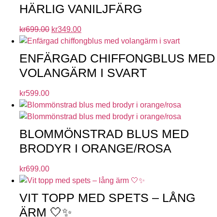
HÄRLIG VANILJFÄRG
kr
699.00
kr
349.00
ENFÄRGAD CHIFFONGBLUS MED
VOLANGÄRM I SVART
kr
599.00
BLOMMÖNSTRAD BLUS MED
BRODYR I ORANGE/ROSA
kr
699.00
VIT TOPP MED SPETS – LÅNG
ÄRM 🤍✨