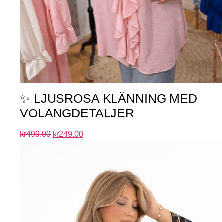
✨ LJUSROSA KLÄNNING MED
VOLANGDETALJER
kr
499.00
kr
249.00