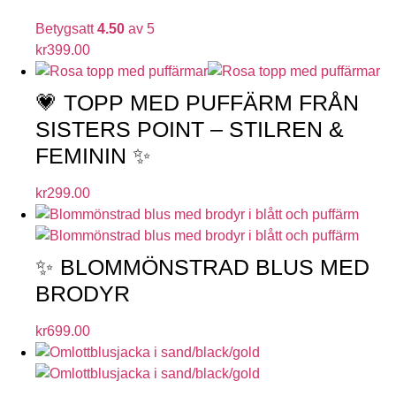
Betygsatt
4.50
av 5
kr
399.00
💗 TOPP MED PUFFÄRM FRÅN
SISTERS POINT – STILREN &
FEMININ ✨
kr
299.00
✨ BLOMMÖNSTRAD BLUS MED
BRODYR
kr
699.00