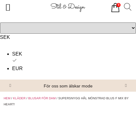
0
Tillbaka
Tillbaka
Alla produkter
Om oss
Överdelar
Köpvillkor
SEK
Underdelar
Kontakta oss
SEK
Accessoarer
EUR
Skor/Stövlar
För oss som älskar mode
HEM
/
KLÄDER
/
BLUSAR FÖR DAM
/ SUPERSNYGG HÅL MÖNSTRAD BLUS F MIX BY
HEART!